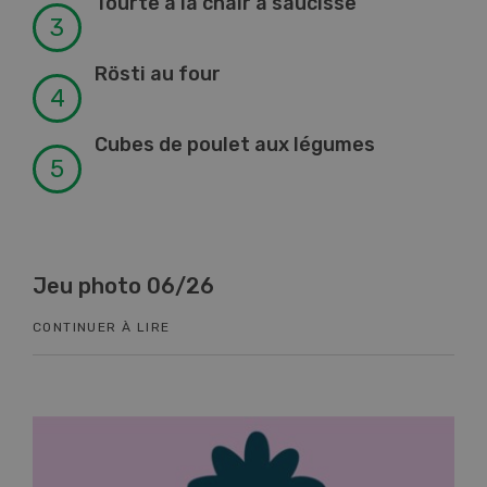
Tourte à la chair à saucisse
Rösti au four
Cubes de poulet aux légumes
Jeu photo 06/26
Kn
CONTINUER À LIRE
CON