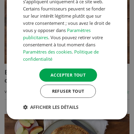
s’appliquent uniquement à ce site web.
Certains fournisseurs peuvent se fonder
sur leur intérêt légitime plutôt que sur
votre consentement ; vous avez le droit de
vous y opposer dans
Paramètres
publicitaires
. Vous pouvez retirer votre
consentement à tout moment dans
Paramètres des cookies
.
Politique de
confidentialité
Blancs de poulet sauce épinards à la
ACCEPTER TOUT
crème
REFUSER TOUT
VERS LA RECETTE
AFFICHER LES DÉTAILS