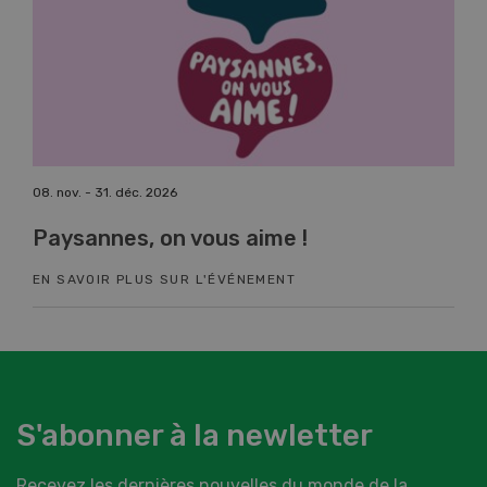
08. nov. - 31. déc. 2026
17. n
Paysannes, on vous aime !
Co
EN SAVOIR PLUS SUR L'ÉVÉNEMENT
EN 
S'abonner à la newletter
Recevez les dernières nouvelles du monde de la