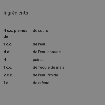
Ingrédients
4 c.c. pleines
de sucre
de
1 c.c.
de l'eau
4 dl
de l'eau chaude
4
poires
1 c.c.
de fécule de maïs
2 c.c.
de l'eau froide
1 dl
de crème