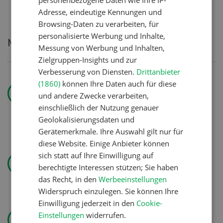
Adresse, eindeutige Kennungen und
Browsing-Daten zu verarbeiten, für
personalisierte Werbung und Inhalte,
Meistgelesene Artikel
Messung von Werbung und Inhalten,
Zielgruppen-Insights und zur
Verbesserung von Diensten.
Drittanbieter
Nutztiere
(1860)
können Ihre Daten auch für diese
und andere Zwecke verarbeiten,
Prächtig
einschließlich der Nutzung genauer
trächtig
Geolokalisierungsdaten und
Gerätemerkmale. Ihre Auswahl gilt nur für
diese Website. Einige Anbieter können
Landtechnik
sich statt auf Ihre Einwilligung auf
berechtigte Interessen stützen; Sie haben
Solomix
das Recht, in den
Werbeeinstellungen
Widerspruch einzulegen. Sie können Ihre
Einwilligung jederzeit in den
Cookie-
Betriebsführung
Einstellungen
widerrufen.