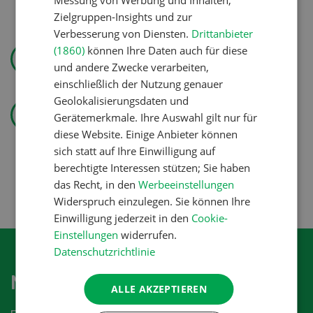
Zielgruppen-Insights und zur
Verbesserung von Diensten.
Drittanbieter
Wasser effizienter nutzen
(1860)
können Ihre Daten auch für diese
und andere Zwecke verarbeiten,
einschließlich der Nutzung genauer
Landtechnik
Geolokalisierungsdaten und
Gerätemerkmale. Ihre Auswahl gilt nur für
«Ich mag ebenso den
diese Website. Einige Anbieter können
Pflanzenbau wie die
sich statt auf Ihre Einwilligung auf
Tierproduktion»
berechtigte Interessen stützen; Sie haben
das Recht, in den
Werbeeinstellungen
Widerspruch einzulegen. Sie können Ihre
Einwilligung jederzeit in den
Cookie-
Einstellungen
widerrufen.
Datenschutzrichtlinie
Newsletter abonnieren
ALLE AKZEPTIEREN