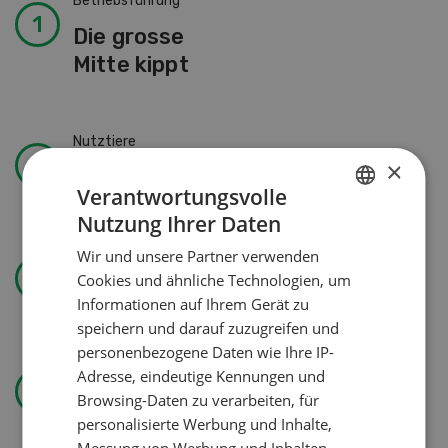
Betriebsführung
Die grosse
Mitte kippt
Nutztiere
×
Prächtig trächtig
Verantwortungsvolle
Nutzung Ihrer Daten
GERMAN
Wir und unsere Partner verwenden
Landtechnik
FRENCH
Cookies und ähnliche Technologien, um
Solomix
Informationen auf Ihrem Gerät zu
speichern und darauf zuzugreifen und
personenbezogene Daten wie Ihre IP-
Betriebsführung
Adresse, eindeutige Kennungen und
Browsing-Daten zu verarbeiten, für
Kein Dauergarten ohne
personalisierte Werbung und Inhalte,
Bewilligung
Messung von Werbung und Inhalten,