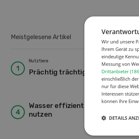
Verantwortu
Meistgelesene Artikel
Wir und unsere P
Ihrem Gerät zu s
eindeutige Kennu
Nutztiere
Lan
Messung von Werb
Prächtig trächtig
So
Drittanbieter (18
einschließlich d
nur für diese Webs
Interessen stütze
können Ihre Einwi
Wasser effizienter
Lan
nutzen
«I
DETAILS ANZ
Pf
Ti