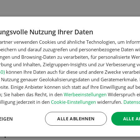
ngsvolle Nutzung Ihrer Daten
artner verwenden Cookies und ähnliche Technologien, um Inform
peichern und darauf zuzugreifen und personenbezogene Daten wie
ngen und Browsing-Daten zu verarbeiten, für personalisierte Wer
dtechnik
Betriebsführung
ung und Inhalten, Zielgruppen-Insights und zur Verbesserung v
lomix
Kein Dauerga
60)
können Ihre Daten auch für diese und andere Zwecke verarbei
er Nutzung genauer Geolokalisierungsdaten und Gerätemerkmale. I
Bewilligung
ite. Einige Anbieter können sich statt auf Ihre Einwilligung auf b
n; Sie haben das Recht, in den
Werbeeinstellungen
Widerspruch ei
lligung jederzeit in den
Cookie-Einstellungen
widerrufen.
Datensc
dtechnik
Pflanzenbau
ch mag ebenso den
Erst das Ziel,
EIGEN
ALLE ABLEHNEN
ALLE A
lanzenbau wie die
Zwischenfruc
erproduktion»