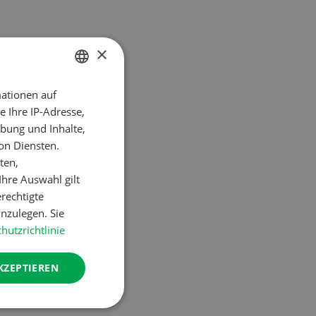
×
ationen auf
GERMAN
 Ihre IP-Adresse,
FRENCH
bung und Inhalte,
on Diensten.
rten ohne
ten,
hre Auswahl gilt
erechtigte
nzulegen. Sie
hutzrichtlinie
 dann die
KZEPTIEREN
ht