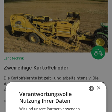
Landtechnik
Zweireihige Kartoffelroder
Die Kartoffelernte ist zeit- und arbeitsintensiv. Die
Automatisierung der Maschinen erleichtert die Arbeit
×
des Fahrers. Dank zahlreichen Optionen werden di...
Verantwortungsvolle
Nutzung Ihrer Daten
WEITERLESEN
GERMAN
Wir und unsere Partner verwenden
FRENCH