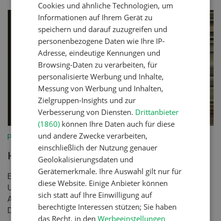
Cookies und ähnliche Technologien, um
Informationen auf Ihrem Gerät zu
speichern und darauf zuzugreifen und
personenbezogene Daten wie Ihre IP-
Adresse, eindeutige Kennungen und
Browsing-Daten zu verarbeiten, für
personalisierte Werbung und Inhalte,
Messung von Werbung und Inhalten,
Zielgruppen-Insights und zur
Verbesserung von Diensten.
Drittanbieter
(1860)
können Ihre Daten auch für diese
und andere Zwecke verarbeiten,
Pflanzenbau
einschließlich der Nutzung genauer
Hohes Interesse für Biokartoffeln
Geolokalisierungsdaten und
Gerätemerkmale. Ihre Auswahl gilt nur für
Ein begrenzter Markt und heiss begehrt: Der Boom zur
diese Website. Einige Anbieter können
Umstellung auf Bioanbau in der Schweiz zeigt
sich statt auf Ihre Einwilligung auf
Auswirkungen. Viele versuchen am Markt teilzuhaben.
berechtigte Interessen stützen; Sie haben
Doch...
das Recht, in den
Werbeeinstellungen