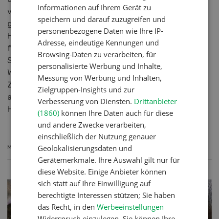
Informationen auf Ihrem Gerät zu
verursacht Tierleiden und hat für betroffene Betriebe
speichern und darauf zuzugreifen und
grosse wirtschaftliche Folgen. Deshalb startet die IG
personenbezogene Daten wie Ihre IP-
Homöopathie Nutztiere mit dem Forschungsinstitut
Adresse, eindeutige Kennungen und
für biologischen Landbau FiBL, Kometian und der
Browsing-Daten zu verarbeiten, für
Schweizerischen Vereinigung für
personalisierte Werbung und Inhalte,
Wiederkäuergesundheit (SVW) ein neues Projekt. Das
Messung von Werbung und Inhalten,
Ziel ist einerseits die Symptome zu verfolgen, und
Zielgruppen-Insights und zur
andererseits die Prävention und Behandlung mittels
Verbesserung von Diensten.
Drittanbieter
Homöopathie.
(1860)
können Ihre Daten auch für diese
und andere Zwecke verarbeiten,
einschließlich der Nutzung genauer
Geolokalisierungsdaten und
MEHR ERFAHREN
Gerätemerkmale. Ihre Auswahl gilt nur für
diese Website. Einige Anbieter können
sich statt auf Ihre Einwilligung auf
berechtigte Interessen stützen; Sie haben
das Recht, in den
Werbeeinstellungen
Widerspruch einzulegen. Sie können Ihre