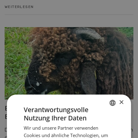
WEITERLESEN
×
Eine Chance gegen die
Verantwortungsvolle
Blauzungenkrankheit
Nutzung Ihrer Daten
GERMAN
Wir und unsere Partner verwenden
FRENCH
Die Blauzungenkrankheit befällt Wiederkäuer und ist in
Cookies und ähnliche Technologien, um
der Schweiz seit 2024 auf dem Vormarsch. Sie