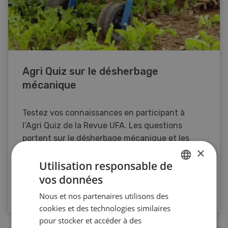
Agri Quiz sur le désherbage
mécanique
Testez vos connaissances en participant à
l’Agri Quiz de la Revue UFA. Les questions
portent sur le désherbage mécanique et les
×
machines spécifiques.
Utilisation responsable de
vos données
GERMAN
VERS LE QUIZ
Nous et nos partenaires utilisons des
FRENCH
cookies et des technologies similaires
pour stocker et accéder à des