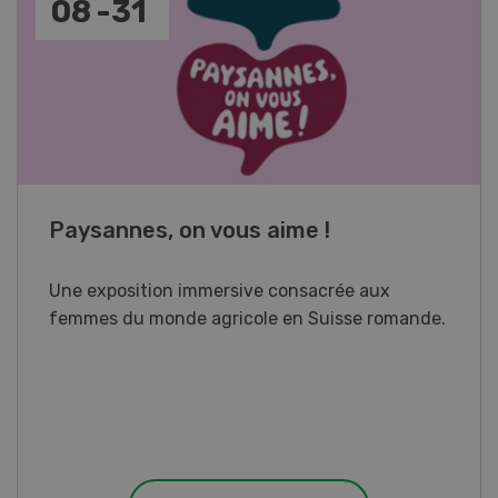
17
-
26
Cours spécialisé Aquaculture
Vous élevez des poissons ou songez à le faire?
Ce cours vous équipe du savoir nécessaire. Si
vous effectuez aussi un stage pratique, votre
diplôme est reconnu officiellement et vous
habilite à détenir des poissons à titre
professionnel.