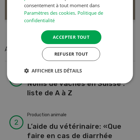
EN SAVOIR PLUS
consentement à tout moment dans
Paramètres des cookies
.
Politique de
confidentialité
ACCEPTER TOUT
Articles les plus lues
REFUSER TOUT
AFFICHER LES DÉTAILS
Production animale
Noms de vaches en Suisse :
liste de A à Z
Production animale
L’aide du vétérinaire: «Que
faire en cas de diarrhée