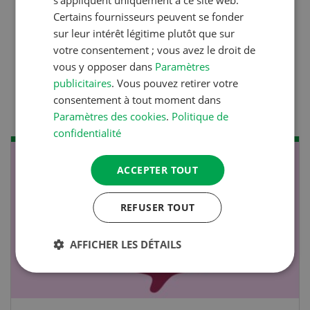
durables
s’appliquent uniquement à ce site web.
Certains fournisseurs peuvent se fonder
sur leur intérêt légitime plutôt que sur
Production animale
votre consentement ; vous avez le droit de
vous y opposer dans
Paramètres
Lutter efficacement contre
publicitaires
. Vous pouvez retirer votre
la diarrhée des porcelets
consentement à tout moment dans
Paramètres des cookies
.
Politique de
confidentialité
NOV
JAN
ACCEPTER TOUT
17
-
26
REFUSER TOUT
AFFICHER LES DÉTAILS