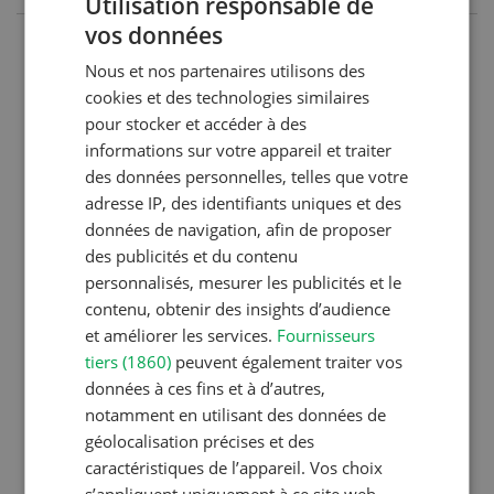
Utilisation responsable de
vos données
GERMAN
Production animale
Nous et nos partenaires utilisons des
FRENCH
Noms de vaches en Suisse :
cookies et des technologies similaires
liste de A à Z
pour stocker et accéder à des
informations sur votre appareil et traiter
des données personnelles, telles que votre
adresse IP, des identifiants uniques et des
Production animale
données de navigation, afin de proposer
L’aide du vétérinaire: «Que
des publicités et du contenu
faire en cas de diarrhée
personnalisés, mesurer les publicités et le
chez les chèvres ? »
contenu, obtenir des insights d’audience
et améliorer les services.
Fournisseurs
tiers (1860)
peuvent également traiter vos
données à ces fins et à d’autres,
Production végétale
notamment en utilisant des données de
Couverts végétaux:
géolocalisation précises et des
objectifs clairs, bénéfices
caractéristiques de l’appareil. Vos choix