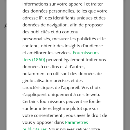
informations sur votre appareil et traiter
des données personnelles, telles que votre
adresse IP, des identifiants uniques et des
données de navigation, afin de proposer
Articles les plus lues
des publicités et du contenu
personnalisés, mesurer les publicités et le
contenu, obtenir des insights d’audience
Production animale
et améliorer les services.
Fournisseurs
Noms de vaches en Suisse :
tiers (1860)
peuvent également traiter vos
liste de A à Z
données à ces fins et à d’autres,
notamment en utilisant des données de
géolocalisation précises et des
Production animale
caractéristiques de l’appareil. Vos choix
s’appliquent uniquement à ce site web.
L’aide du vétérinaire: «Que
Certains fournisseurs peuvent se fonder
faire en cas de diarrhée
sur leur intérêt légitime plutôt que sur
chez les chèvres ? »
votre consentement ; vous avez le droit de
vous y opposer dans
Paramètres
publicitaires
. Vous pouvez retirer votre