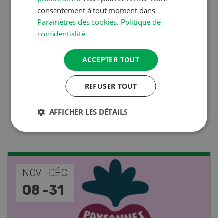
Production végétale
consentement à tout moment dans
Paramètres des cookies
.
Politique de
Couverts végétaux:
confidentialité
objectifs clairs, bénéfices
durables
ACCEPTER TOUT
REFUSER TOUT
Production animale
Lutter efficacement contre
AFFICHER LES DÉTAILS
la diarrhée des porcelets
NOV
JAN
17
-
26