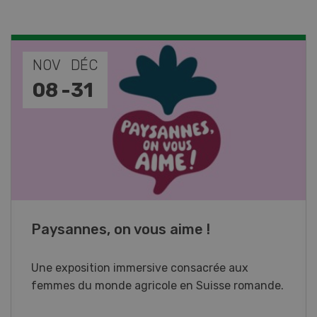
NOV
JAN
17
-
26
Cours spécialisé Aquaculture
Vous élevez des poissons ou songez à le faire?
Ce cours vous équipe du savoir nécessaire. Si
vous effectuez aussi un stage pratique, votre