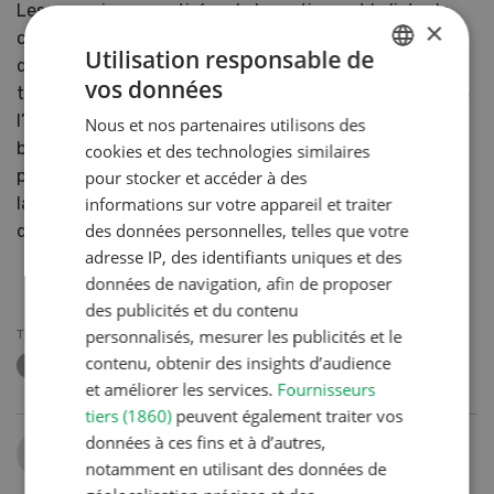
Les connaissances tirées de la pratique et la liste de
×
contrôle pour la gestion d’événements qui vient d’être
Utilisation responsable de
distribuée aident les élèves à réaliser rapidement leurs
vos données
tâches. Si, d’ici quelques semaines, la communauté de
GERMAN
l’ES s’est multipliée et que ses événements ont été
Nous et nos partenaires utilisons des
FRENCH
bien fréquentés par le public ciblé, les étudiant·es ne
cookies et des technologies similaires
pourront toutefois se reposer que pendant un court
pour stocker et accéder à des
informations sur votre appareil et traiter
laps de temps, car l’agriculture se réjouit déjà
des données personnelles, telles que votre
d’accueillir ces jeunes praticien·nes.
adresse IP, des identifiants uniques et des
données de navigation, afin de proposer
des publicités et du contenu
personnalisés, mesurer les publicités et le
THÈMES
contenu, obtenir des insights d’audience
FORMATION CONTINUE
et améliorer les services.
Fournisseurs
tiers (1860)
peuvent également traiter vos
données à ces fins et à d’autres,
Partager
notamment en utilisant des données de