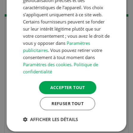
géolocalisation précises et des
caractéristiques de l’appareil. Vos choix
s’appliquent uniquement à ce site web.
Certains fournisseurs peuvent se fonder
sur leur intérêt légitime plutôt que sur
votre consentement ; vous avez le droit de
vous y opposer dans
Paramètres
publicitaires
. Vous pouvez retirer votre
consentement à tout moment dans
Paramètres des cookies
.
Politique de
confidentialité
ACCEPTER TOUT
Concours
Photo mystère 07-08/26
REFUSER TOUT
Gagnez l’un des cinq couteaux de poche LANDI
AFFICHER LES DÉTAILS