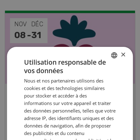
NOV
JAN
17
-
26
×
Utilisation responsable de
vos données
GERMAN
Nous et nos partenaires utilisons des
FRENCH
cookies et des technologies similaires
pour stocker et accéder à des
Cours spécialisé Aquaculture
informations sur votre appareil et traiter
des données personnelles, telles que votre
Vous élevez des poissons ou songez à le faire?
adresse IP, des identifiants uniques et des
Ce cours vous équipe du savoir nécessaire. Si
données de navigation, afin de proposer
vous effectuez aussi un stage pratique, votre
des publicités et du contenu
diplôme est reconnu officiellement et vous