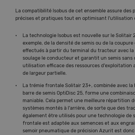
La compatibilité Isobus de cet ensemble assure des p
précises et pratiques tout en optimisant l'utilisation
La technologie Isobus est nouvelle sur le Solitair 
exemple, de la densité de semis ou de la coupure
effectués à partir du terminal du tracteur avec 
soulage le conducteur et garantit un semis san
utilisation efficace des ressources d'exploitation
de largeur partielle.
La trémie frontale Solitair 23+, combinée avec la h
barre de semis OptiDisc 25, forme une combinais
maniable. Cela permet une meilleure répartition d
Une ferme entre de nouvelles
L’
systèmes montés à l'arrière, de sorte que des tra
mains
climat
également être utilisés pour une technologie de 
Dossi
frontale est adaptée aux semences et aux engrai
du c
Une ferme entre de
semoir pneumatique de précision Azurit est donc 