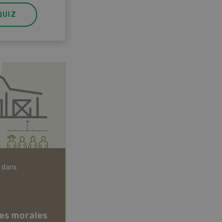
QUIZ
 dans
Articles biologiques
es morales