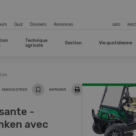
ours
Quiz
Dossiers
Annonces
ABO
INSC
tion
Technique
Gestion
Vie quotidienne
e
agricole
tale
ger
ENREGISTRER
IMPRIMER
sante -
mken avec