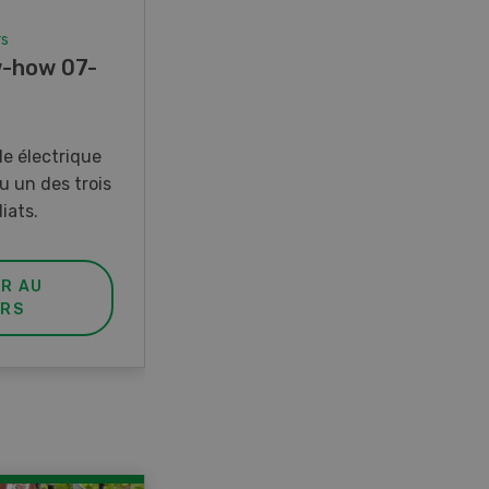
rs
Concours
-how 07-
Photo mystère 07-08/26
Gagnez l’un des cinq couteaux
de poche LANDI
e électrique
u un des trois
iats.
ER AU
PARTICIPER AU
RS
CONCOURS