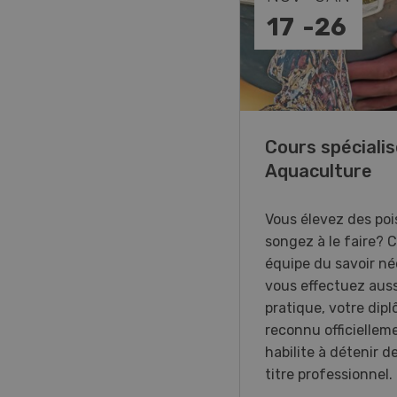
-
31
17
-
26
annes, on vous aime !
Cours spécialis
Aquaculture
xposition immersive
acrée aux femmes du
Vous élevez des poi
 agricole en Suisse
songez à le faire? 
nde.
équipe du savoir néc
vous effectuez auss
pratique, votre dip
reconnu officiellem
habilite à détenir d
titre professionnel.