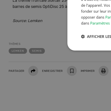
La trémie frontale Solitair 23+ est disponible dès ma
de l’appareil. Vo
barres de semis OptiDisc 25 à partir de janvier 2022.
fonder sur leur i
opposer dans
Par
Source: Lemken
dans
Paramètres 
AFFICHER LES
THÈMES
LEMKEN
SEMIS
Partager
PARTAGER
ENREGISTRER
IMPRIMER
NOV