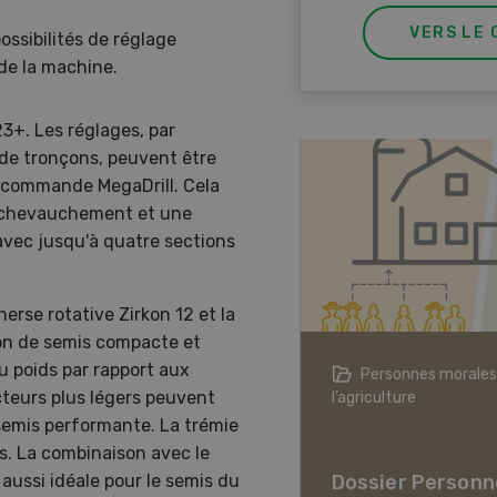
VERS LE 
ossibilités de réglage
 de la machine.
23+. Les réglages, par
 de tronçons, peuvent être
la commande MegaDrill. Cela
s chevauchement et une
 avec jusqu'à quatre sections
erse rotative Zirkon 12 et la
on de semis compacte et
u poids par rapport aux
agriculture à l’ère du changement
Personnes morales
cteurs plus légers peuvent
ique
l’agriculture
semis performante. La trémie
er L’agriculture à l’ère
s. La combinaison avec le
hangement climatique
Dossier Personn
aussi idéale pour le semis du