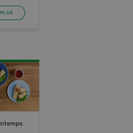
 PLUS
EN SAVOIR PLUS
rintemps
Blancs de poulet sauce
épinards à la crème