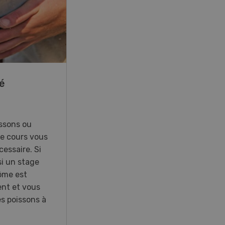
22
-
23
é
41e Championnat
d’Europe de labour à
Hallau/Wunderklingen
(SH)
ssons ou
Ce cours vous
essaire. Si
Championnat d’Europe de labour
i un stage
2026 en Suisse.
lôme est
ent et vous
es poissons à