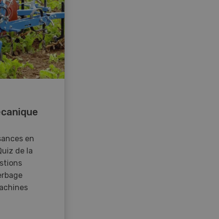
canique
sances en
Quiz de la
stions
erbage
achines