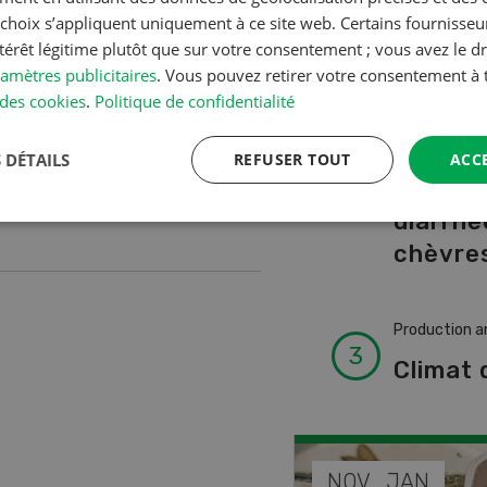
intenant et les nouvelles
A à Z
s choix s’appliquent uniquement à ce site web. Certains fournisse
ntérêt légitime plutôt que sur votre consentement ; vous avez le dr
amètres publicitaires
. Vous pouvez retirer votre consentement 
Production a
des cookies
.
Politique de confidentialité
L’aide 
vétérin
 DÉTAILS
REFUSER TOUT
ACC
faire e
diarrhé
chèvres
Production a
Climat 
DÉC
NOV
JAN