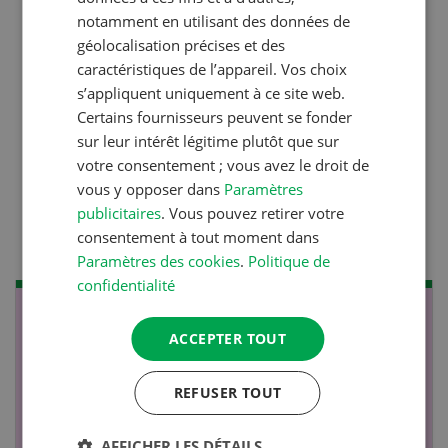
Couverts végétaux:
notamment en utilisant des données de
géolocalisation précises et des
objectifs clairs, bénéfices
caractéristiques de l’appareil. Vos choix
durables
s’appliquent uniquement à ce site web.
Certains fournisseurs peuvent se fonder
sur leur intérêt légitime plutôt que sur
Production animale
votre consentement ; vous avez le droit de
Lutter efficacement contre
vous y opposer dans
Paramètres
publicitaires
. Vous pouvez retirer votre
la diarrhée des porcelets
consentement à tout moment dans
Paramètres des cookies
.
Politique de
confidentialité
NOV
JAN
ACCEPTER TOUT
17
-
26
REFUSER TOUT
AFFICHER LES DÉTAILS