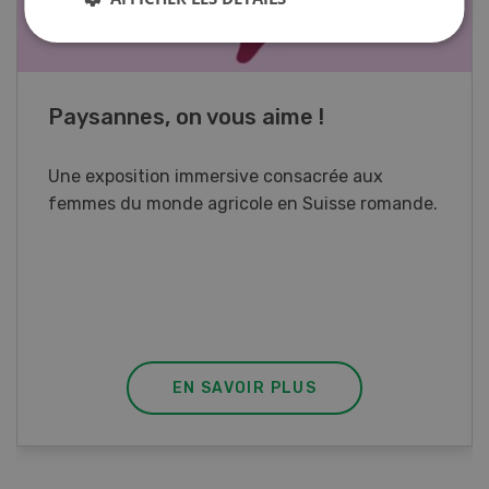
Cours spécialisé Aquaculture
Vous élevez des poissons ou songez à le faire?
Ce cours vous équipe du savoir nécessaire. Si
vous effectuez aussi un stage pratique, votre
diplôme est reconnu officiellement et vous
habilite à détenir des poissons à titre
professionnel.
EN SAVOIR PLUS