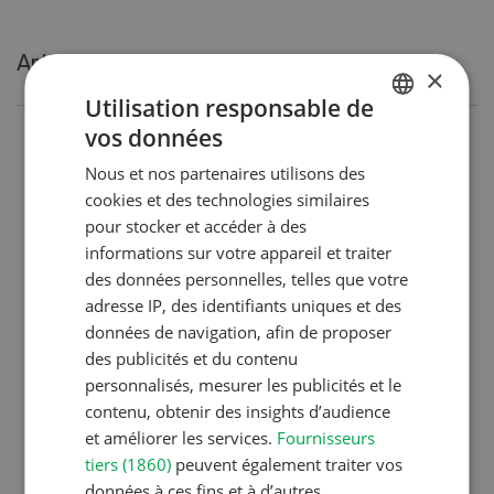
Articles les plus lues
×
Utilisation responsable de
vos données
GERMAN
Production animale
Nous et nos partenaires utilisons des
FRENCH
Noms de vaches en Suisse :
cookies et des technologies similaires
liste de A à Z
pour stocker et accéder à des
informations sur votre appareil et traiter
des données personnelles, telles que votre
Production animale
adresse IP, des identifiants uniques et des
données de navigation, afin de proposer
L’aide du vétérinaire: «Que
des publicités et du contenu
faire en cas de diarrhée
personnalisés, mesurer les publicités et le
chez les chèvres ? »
contenu, obtenir des insights d’audience
et améliorer les services.
Fournisseurs
tiers (1860)
peuvent également traiter vos
Production végétale
données à ces fins et à d’autres,