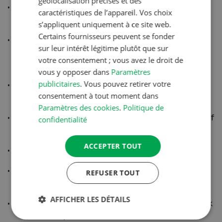
géolocalisation précises et des
Pont avant Proactiv - idem Arion 650 / 660 -
caractéristiques de l’appareil. Vos choix
suspendu et freiné de série.
s’appliquent uniquement à ce site web.
Certains fournisseurs peuvent se fonder
Système hydraulique d'un débit de 150 l/min et
sur leur intérêt légitime plutôt que sur
quatre distributeurs double effet
votre consentement ; vous avez le droit de
électrohydrauliques de série, librement affectables.
vous y opposer dans
Paramètres
publicitaires
. Vous pouvez retirer votre
Prise de force arrière à quatre régimes
consentement à tout moment dans
(540/540E/1000/1000E) de série
Paramètres des cookies
.
Politique de
Relevage avant avec amortisseur d'oscillations actif
confidentialité
de série
ACCEPTER TOUT
Cabine insonorisée suspendue en quatre points
Accoudoir ergonomique avec terminal Cebis et
REFUSER TOUT
levier multifonction Cmotion
AFFICHER LES DÉTAILS
Pack Conducteur, Pack Conducteur Avancé et Pack
Machine disponibles.