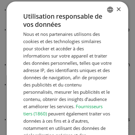
×
Répartition optimale du poids selon un rapport de
Utilisation responsable de
50/50
vos données
GERMAN
Transmission à variation continue Cmatic fabriquée
Nous et nos partenaires utilisons des
FRENCH
par Claas à Paderborn, avec fonction « neutre
cookies et des technologies similaires
actif », frein de maintien en ligne automatique et
pour stocker et accéder à des
vitesse maximale de 40 ou 50 km/h
informations sur votre appareil et traiter
des données personnelles, telles que votre
Mode chargeuse à pneus de série pour une précision
adresse IP, des identifiants uniques et des
accrue lors des travaux au chargeur frontal.
données de navigation, afin de proposer
Système d'assistance au conducteur et
des publicités et du contenu
personnalisés, mesurer les publicités et le
d'optimisation des processus basé sur le dialogue
contenu, obtenir des insights d’audience
Cemos en série pendant 400 h (puis achat d’une
et améliorer les services.
Fournisseurs
License à vie)
tiers (1860)
peuvent également traiter vos
Nouvelle monte pneumatique Trelleborg avec pneus
données à ces fins et à d’autres,
VF 710/60 R38 à l'arrière et VF 600/60 R28 à l'avant
notamment en utilisant des données de