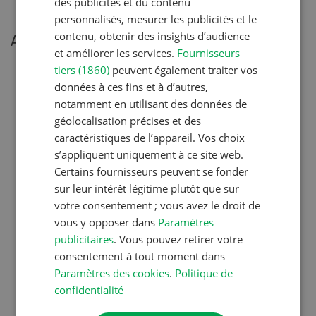
des publicités et du contenu
personnalisés, mesurer les publicités et le
contenu, obtenir des insights d’audience
Articles les plus lues
et améliorer les services.
Fournisseurs
tiers (1860)
peuvent également traiter vos
données à ces fins et à d’autres,
Production animale
notamment en utilisant des données de
Noms de vaches en Suisse :
géolocalisation précises et des
caractéristiques de l’appareil. Vos choix
liste de A à Z
s’appliquent uniquement à ce site web.
Certains fournisseurs peuvent se fonder
sur leur intérêt légitime plutôt que sur
Production animale
votre consentement ; vous avez le droit de
L’aide du vétérinaire: «Que
vous y opposer dans
Paramètres
faire en cas de diarrhée
publicitaires
. Vous pouvez retirer votre
chez les chèvres ? »
consentement à tout moment dans
Paramètres des cookies
.
Politique de
confidentialité
Production animale