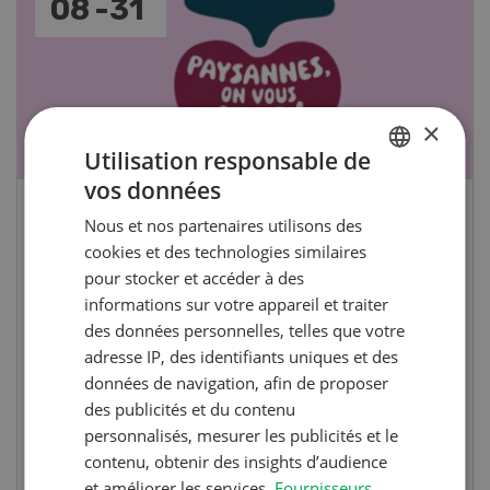
17
-
26
×
Utilisation responsable de
vos données
GERMAN
Cours spécialisé Aquaculture
Nous et nos partenaires utilisons des
FRENCH
cookies et des technologies similaires
pour stocker et accéder à des
Vous élevez des poissons ou songez à le faire?
informations sur votre appareil et traiter
Ce cours vous équipe du savoir nécessaire. Si
des données personnelles, telles que votre
vous effectuez aussi un stage pratique, votre
adresse IP, des identifiants uniques et des
diplôme est reconnu officiellement et vous
données de navigation, afin de proposer
habilite à détenir des poissons à titre
des publicités et du contenu
professionnel.
personnalisés, mesurer les publicités et le
contenu, obtenir des insights d’audience
et améliorer les services.
Fournisseurs