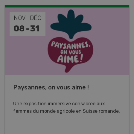
NOV
JAN
17
-
26
Cours spécialisé Aquaculture
Vous élevez des poissons ou songez à le faire?
Ce cours vous équipe du savoir nécessaire. Si
vous effectuez aussi un stage pratique, votre
diplôme est reconnu officiellement et vous
habilite à détenir des poissons à titre