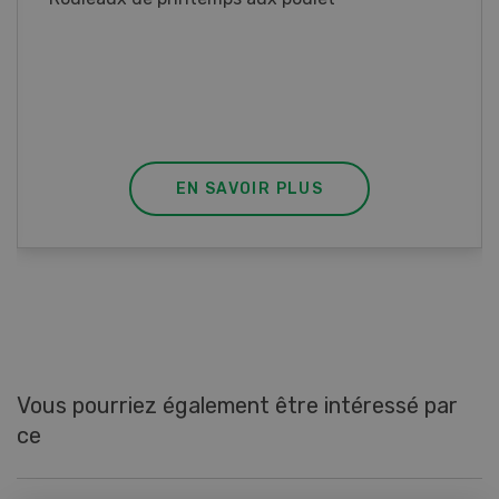
Blancs de poulet sauce épinards à la
crème. Bon à savoir : pour relever le goût,
agrémenter les tagliatelles d’un peu de beurre
fondu et de poivre.
EN SAVOIR PLUS
Vous pourriez également être intéressé par
ce