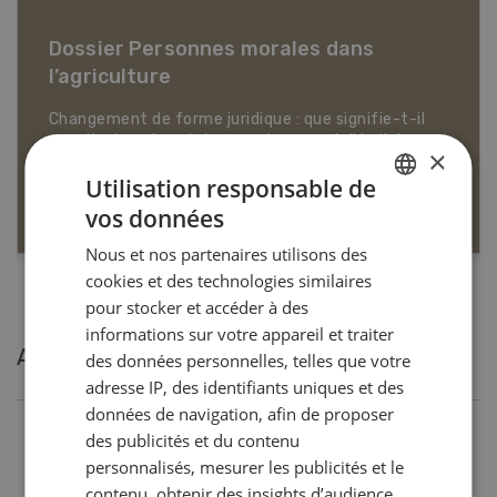
Dossier Articles biologiques
×
Utilisation responsable de
EN SAVOIR PLUS
vos données
GERMAN
Nous et nos partenaires utilisons des
FRENCH
cookies et des technologies similaires
pour stocker et accéder à des
informations sur votre appareil et traiter
Articles les plus lues
des données personnelles, telles que votre
adresse IP, des identifiants uniques et des
données de navigation, afin de proposer
des publicités et du contenu
Production animale
personnalisés, mesurer les publicités et le
Noms de vaches en Suisse :
contenu, obtenir des insights d’audience