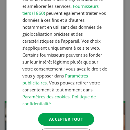
liste de A à Z
et améliorer les services.
Fournisseurs
tiers (1860)
peuvent également traiter vos
données à ces fins et à d’autres,
Production animale
notamment en utilisant des données de
géolocalisation précises et des
L’aide du vétérinaire: «Que
caractéristiques de l’appareil. Vos choix
faire en cas de diarrhée
s’appliquent uniquement à ce site web.
chez les chèvres ? »
Certains fournisseurs peuvent se fonder
sur leur intérêt légitime plutôt que sur
votre consentement ; vous avez le droit de
Production animale
vous y opposer dans
Paramètres
publicitaires
. Vous pouvez retirer votre
Climat d’étable
consentement à tout moment dans
Paramètres des cookies
.
Politique de
confidentialité
AOÛ
ACCEPTER TOUT
22
-
23