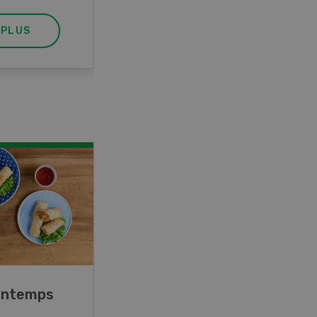
 PLUS
EN SAVOIR PLUS
rintemps
Blancs de poulet sauce
épinards à la crème