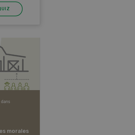
QUIZ
 dans
Articles biologiques
es morales