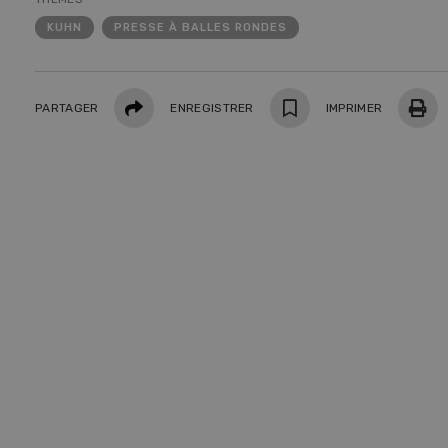
08
KUHN
PRESSE À BALLES RONDES
Partager
PARTAGER
ENREGISTRER
IMPRIMER
Pays
Une e
cons
monde
roma