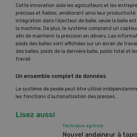
Cette innovation aide les agriculteurs et les entrep
précises et fiables, améliorant ainsi leur productivité 
intégration dans l’éjecteur de balle, seule la balle es
la machine. De plus, le système comprend un capte
afin de maintenir la précision en dévers. Les informa
poids des balles sont affichées sur un écran de trava
des balles, poids de la dernière balle, poids total et
travail.
Un ensemble complet de données
Le système de pesée peut être utilisé indépendamm
les fonctions d’automatisation des presses.
Une ferme entre de nouvelles
L’
mains
climat
Lisez aussi
Dossi
Technique agricole
du c
Une ferme entre de
Nouvel andaineur à tapi