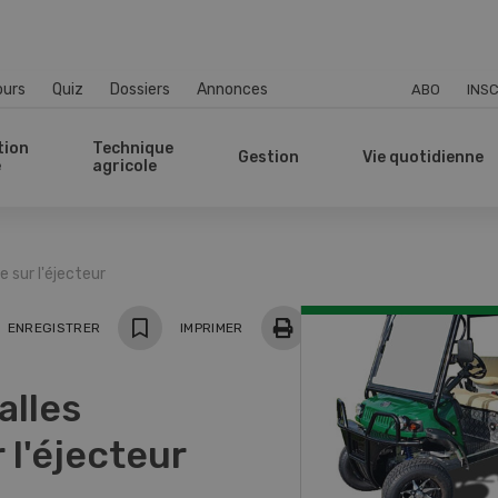
ours
Quiz
Dossiers
Annonces
ABO
INSC
tion
Technique
Gestion
Vie quotidienne
e
agricole
 sur l'éjecteur
ger
ENREGISTRER
IMPRIMER
alles
 l'éjecteur