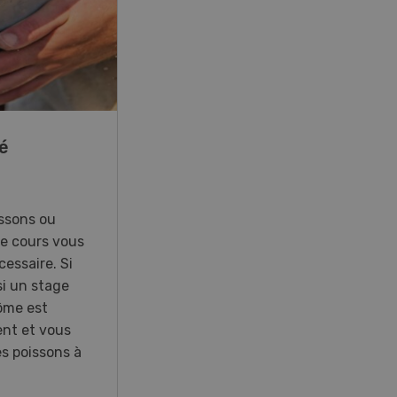
22
-
23
é
41e Championnat
d’Europe de labour à
Hallau/Wunderklingen
(SH)
ssons ou
Ce cours vous
essaire. Si
Championnat d’Europe de labour
i un stage
2026 en Suisse.
lôme est
ent et vous
es poissons à