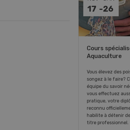
-
31
17
-
26
annes, on vous aime !
Cours spécialis
Aquaculture
xposition immersive
acrée aux femmes du
Vous élevez des poi
 agricole en Suisse
songez à le faire? 
nde.
équipe du savoir néc
vous effectuez auss
pratique, votre dip
reconnu officiellem
habilite à détenir d
titre professionnel.