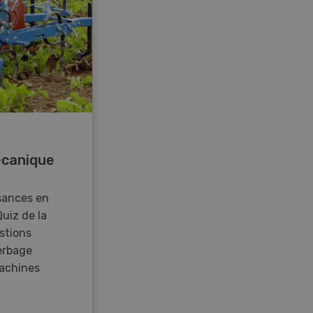
canique
sances en
Quiz de la
stions
erbage
achines