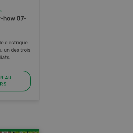
rs
Concours
-how 07-
Photo mystère 07-08/26
Gagnez l’un des cinq couteaux
de poche LANDI
e électrique
u un des trois
iats.
ER AU
PARTICIPER AU
RS
CONCOURS