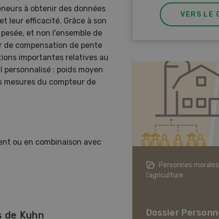
reneurs à obtenir des données
VERS LE 
et leur efficacité. Grâce à son
t pesée, et non l'ensemble de
ur de compensation de pente
tions importantes relatives au
il personnalisé : poids moyen
 les mesures du compteur de
ent ou en combinaison avec
agriculture à l’ère du changement
Personnes morales
ique
l’agriculture
er L’agriculture à l’ère
hangement climatique
Dossier Personn
s de Kuhn