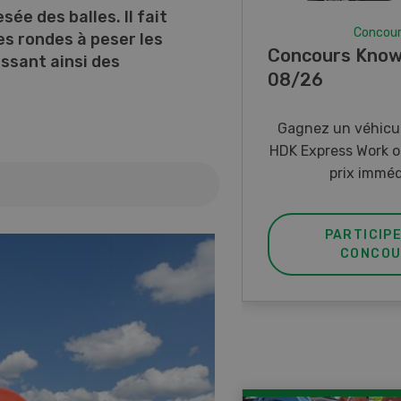
e des balles. Il fait
Concou
es rondes à peser les
Concours Know
issant ainsi des
08/26
Gagnez un véhicul
HDK Express Work o
prix imméd
PARTICIP
CONCOU