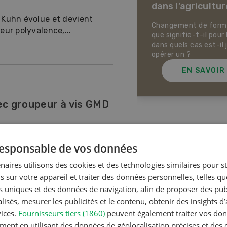
dans l’agricultur
ectives pour la production
ale et la production animale
 Kuhn évolue et devient
sse. Pistes pour se protéger
Changement de forme 
ur polyvalence,...
 la chaleur, la sécheresse ainsi
que signifie-t-il pour 
ontre les phénomènes
dans quels cas est-il 
rologiques extrêmes.
opérer un ?
EN SAVOIR PLUS
EN SAVOIR
ec groupeur à vis GMD
es avec groupeur à vis GMD
Articles les plus lue
 responsable de vos données
ormation d’anda...
naires utilisons des cookies et des technologies similaires pour s
s sur votre appareil et traiter des données personnelles, telles q
Production a
nts uniques et des données de navigation, afin de proposer des publ
Noms d
isés, mesurer les publicités et le contenu, obtenir des insights d
en Suiss
vices.
Fournisseurs tiers (1860)
peuvent également traiter vos donn
ives au poids des balles
ment en utilisant des données de géolocalisation précises et des 
nsférées au système