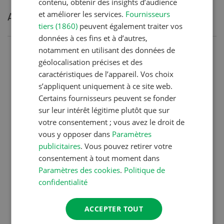
contenu, obtenir des insights d’audience
et améliorer les services.
Fournisseurs
Articles les plus lues
tiers (1860)
peuvent également traiter vos
données à ces fins et à d’autres,
notamment en utilisant des données de
Production animale
géolocalisation précises et des
Noms de vaches en Suisse :
caractéristiques de l’appareil. Vos choix
liste de A à Z
s’appliquent uniquement à ce site web.
Certains fournisseurs peuvent se fonder
sur leur intérêt légitime plutôt que sur
votre consentement ; vous avez le droit de
Production animale
vous y opposer dans
Paramètres
L’aide du vétérinaire: «Que
publicitaires
. Vous pouvez retirer votre
faire en cas de diarrhée
consentement à tout moment dans
chez les chèvres ? »
Paramètres des cookies
.
Politique de
confidentialité
Production végétale
ACCEPTER TOUT