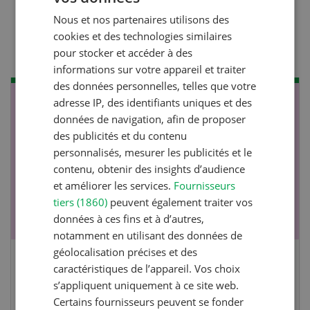
Lutter efficacement contre
Nous et nos partenaires utilisons des
FRENCH
la diarrhée des porcelets
cookies et des technologies similaires
pour stocker et accéder à des
informations sur votre appareil et traiter
des données personnelles, telles que votre
adresse IP, des identifiants uniques et des
NOV
JAN
données de navigation, afin de proposer
17
-
26
des publicités et du contenu
personnalisés, mesurer les publicités et le
contenu, obtenir des insights d’audience
et améliorer les services.
Fournisseurs
tiers (1860)
peuvent également traiter vos
données à ces fins et à d’autres,
notamment en utilisant des données de
géolocalisation précises et des
Cours spécialisé Aquaculture
caractéristiques de l’appareil. Vos choix
s’appliquent uniquement à ce site web.
Certains fournisseurs peuvent se fonder
Vous élevez des poissons ou songez à le faire?