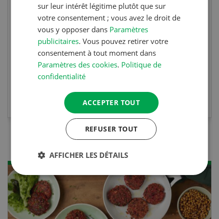
sur leur intérêt légitime plutôt que sur
Ce cours vous équipe du savoir nécessaire. Si
votre consentement ; vous avez le droit de
vous effectuez aussi un stage pratique, votre
vous y opposer dans
Paramètres
diplôme est reconnu officiellement et vous
publicitaires
. Vous pouvez retirer votre
habilite à détenir des poissons à titre
consentement à tout moment dans
professionnel.
Paramètres des cookies
.
Politique de
confidentialité
EN SAVOIR PLUS
ACCEPTER TOUT
REFUSER TOUT
AFFICHER LES DÉTAILS