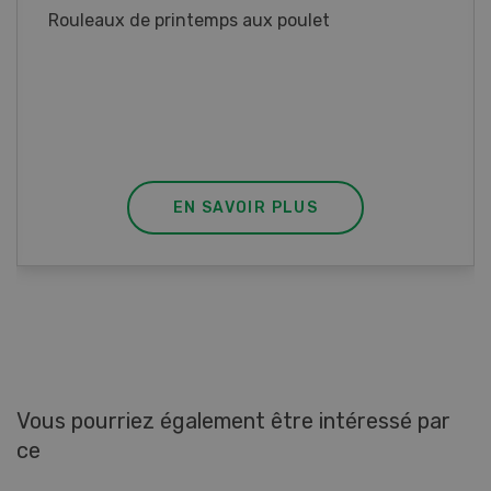
Blancs de poulet sauce épinards à la
crème. Bon à savoir : pour relever le goût,
agrémenter les tagliatelles d’un peu de beurre
fondu et de poivre.
EN SAVOIR PLUS
Vous pourriez également être intéressé par
ce