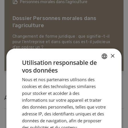
Articles biologiques
Dossier Articles biologiques
×
EN SAVOIR PLUS
Utilisation responsable de
vos données
GERMAN
Nous et nos partenaires utilisons des
FRENCH
cookies et des technologies similaires
pour stocker et accéder à des
Articles les plus lues
informations sur votre appareil et traiter
des données personnelles, telles que votre
adresse IP, des identifiants uniques et des
Production animale
données de navigation, afin de proposer
des publicités et du contenu