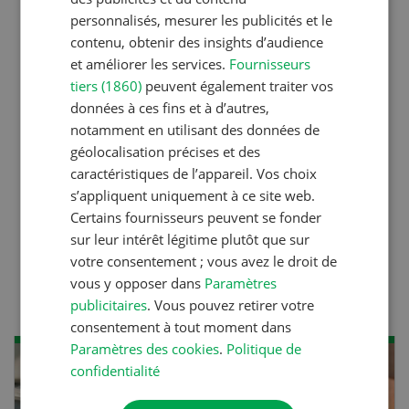
Noms de vaches en Suisse :
personnalisés, mesurer les publicités et le
liste de A à Z
contenu, obtenir des insights d’audience
et améliorer les services.
Fournisseurs
tiers (1860)
peuvent également traiter vos
Production animale
données à ces fins et à d’autres,
L’aide du vétérinaire: «Que
notamment en utilisant des données de
géolocalisation précises et des
faire en cas de diarrhée
caractéristiques de l’appareil. Vos choix
chez les chèvres ? »
s’appliquent uniquement à ce site web.
Certains fournisseurs peuvent se fonder
sur leur intérêt légitime plutôt que sur
Production animale
votre consentement ; vous avez le droit de
Climat d’étable
vous y opposer dans
Paramètres
publicitaires
. Vous pouvez retirer votre
consentement à tout moment dans
Paramètres des cookies
.
Politique de
confidentialité
AOÛ
22
-
23