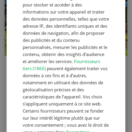
pour stocker et accéder à des
informations sur votre appareil et traiter
des données personnelles, telles que votre
adresse IP, des identifiants uniques et des
données de navigation, afin de proposer
des publicités et du contenu
personnalisés, mesurer les publicités et le
contenu, obtenir des insights d’audience
et améliorer les services.
Fournisseurs
Agri Quiz sur le désherbage
tiers (1860)
peuvent également traiter vos
données à ces fins et à d’autres,
mécanique
notamment en utilisant des données de
géolocalisation précises et des
Testez vos connaissances en participant à
caractéristiques de l’appareil. Vos choix
l’Agri Quiz de la Revue UFA. Les questions
s’appliquent uniquement à ce site web.
portent sur le désherbage mécanique et les
Certains fournisseurs peuvent se fonder
machines spécifiques.
sur leur intérêt légitime plutôt que sur
votre consentement ; vous avez le droit de
vous y opposer dans
Paramètres