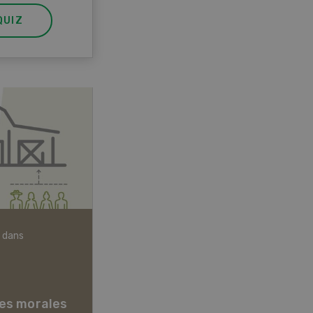
QUIZ
 dans
Articles biologiques
es morales