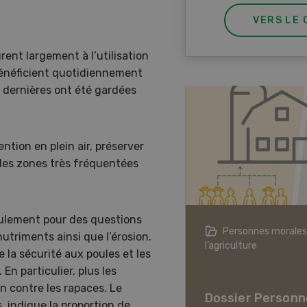
VERS LE 
rent largement à l’utilisation
bénéficient quotidiennement
es dernières ont été gardées
tion en plein air, préserver
s les zones très fréquentées
ulement pour des questions
agriculture à l’ère du changement
Personnes morales
nutriments ainsi que l’érosion.
ique
l’agriculture
e la sécurité aux poules et les
er L’agriculture à l’ère
n particulier, plus les
hangement climatique
on contre les rapaces. Le
Dossier Personn
, indique la proportion de