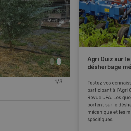
Agri Quiz sur le
désherbage mé
1
/
3
La zone proche du poulaille
Testez vos connais
recouverte de divers arbust
participant à l’Agri 
en vert.
Revue UFA. Les que
portent sur le désh
(Photo: Eva Studinger)
mécanique et les m
spécifiques.