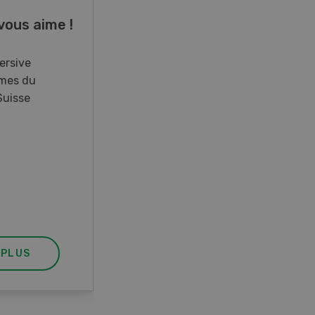
vous aime !
Cours spécialisé
Aquaculture
ersive
mes du
Vous élevez des poissons ou
Suisse
songez à le faire? Ce cours vous
équipe du savoir nécessaire. Si
vous effectuez aussi un stage
pratique, votre diplôme est
reconnu officiellement et vous
habilite à détenir des poissons à
titre professionnel.
 PLUS
EN SAVOIR PLUS