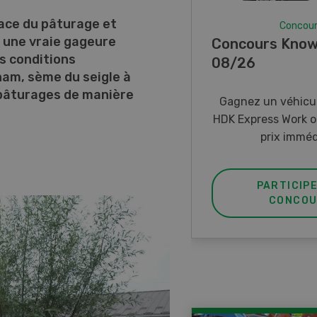
face du pâturage et
Concou
t une vraie gageure
Concours Know
es conditions
08/26
ham, sème du seigle à
 pâturages de manière
Gagnez un véhicul
HDK Express Work o
prix imméd
PARTICIP
CONCOU