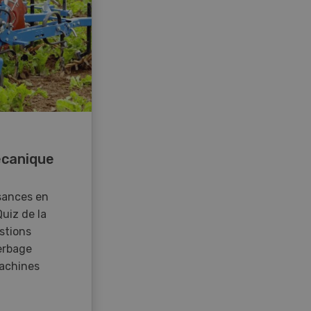
canique
r sur le pâturage de Peter Werder est
sances en
es, d’arbres ainsi que de seigle à faucher
Quiz de la
stions
erbage
achines