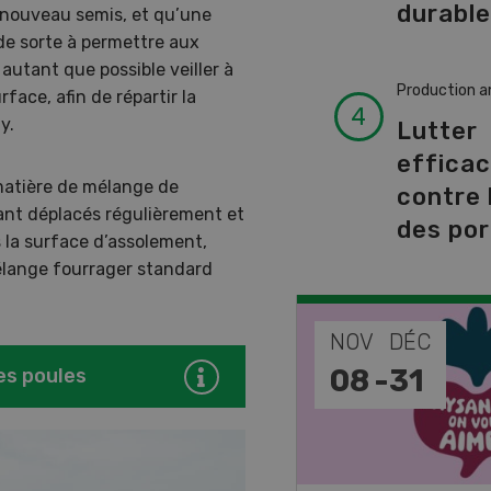
durabl
n nouveau semis, et qu’une
de sorte à permettre aux
autant que possible veiller à
Production a
rface, afin de répartir la
y.
Lutter
effica
 matière de mélange de
contre 
ant déplacés régulièrement et
des por
 la surface d’assolement,
lange fourrager standard
EP
NOV
DÉC
-
11
08
-
31
es poules