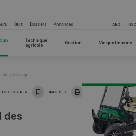
ours
Quiz
Dossiers
Annonces
ABO
INSC
tion
Technique
Gestion
Vie quotidienne
e
agricole
 des pâturages
ger
ENREGISTRER
IMPRIMER
 des