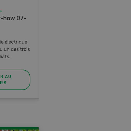
rs
Concours
-how 07-
Photo mystère 07-08/26
Gagnez l’un des cinq couteaux
de poche LANDI
e électrique
u un des trois
iats.
ER AU
PARTICIPER AU
RS
CONCOURS