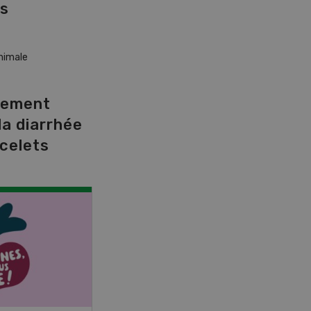
es
nimale
cement
la diarrhée
celets
NOV
JAN
17
-
26