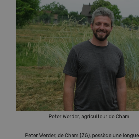
Dem
Kelle
invit
Wiedl
démon
premi
porte
Peter Werder, agriculteur de Cham
Peter Werder, de Cham (ZG), possède une longue