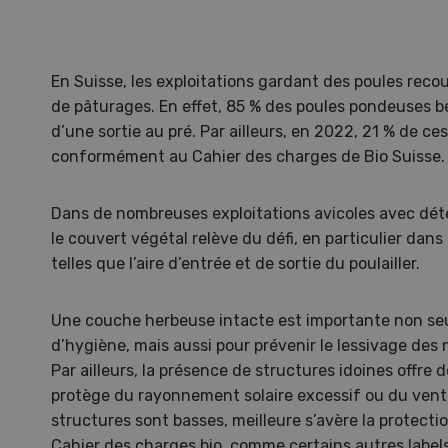
En Suisse, les exploitations gardant des poules recou
de pâturages. En effet, 85 % des poules pondeuses 
d’une sortie au pré. Par ailleurs, en 2022, 21 % de c
conformément au Cahier des charges de Bio Suisse.
Dans de nombreuses exploitations avicoles avec déten
le couvert végétal relève du défi, en particulier dan
telles que l’aire d’entrée et de sortie du poulailler.
Une couche herbeuse intacte est importante non se
Une ferme entre de nouvelles
L’
d’hygiène, mais aussi pour prévenir le lessivage des 
mains
climat
Par ailleurs, la présence de structures idoines offre d
Dossi
protège du rayonnement solaire excessif ou du vent. E
du c
structures sont basses, meilleure s’avère la protecti
Une ferme entre de
Cahier des charges bio, comme certains autres labels