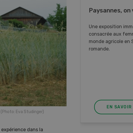
o Days 2026
Paysannes, on 
r Forstmaschinen vous
Une exposition imm
e aux DemoDays 2026 à
consacrée aux fem
isbach pour des
monde agricole en 
strations en direct et la
romande.
ère suisse du nouveau
ur à 8 roues.
EN SAVOIR PLUS
EN SAVOIR
(Photo: Eva Studinger)
 expérience dans la