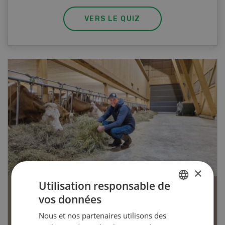
VERS LE QUIZ
×
Utilisation responsable de
L’agriculture à l’ère du changement clima
vos données
GERMAN
Dossier L’agriculture à l’ère du
Nous et nos partenaires utilisons des
FRENCH