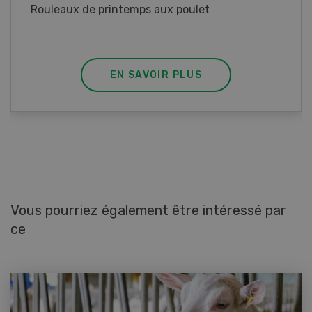
ommes avec du thym et
Galettes de lupin au poir
OIR PLUS
EN SAVOIR
Vous pourriez également être intéressé par
ce