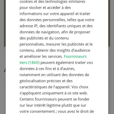
changement climatique
cookies et des technologies similaires
 mains
pour stocker et accéder à des
Perspectives pour la production végétale e
informations sur votre appareil et traiter
t de la
production animale en Suisse. Pistes pour 
des données personnelles, telles que votre
vité après
protéger contre la chaleur, la sécheresse a
adresse IP, des identifiants uniques et des
contre les phénomènes météorologiques 
données de navigation, afin de proposer
EN SAVOIR PLUS
des publicités et du contenu
personnalisés, mesurer les publicités et le
contenu, obtenir des insights d’audience
et améliorer les services.
Fournisseurs
tiers (1860)
peuvent également traiter vos
données à ces fins et à d’autres,
Articles les plus lues
notamment en utilisant des données de
géolocalisation précises et des
caractéristiques de l’appareil. Vos choix
Production animale
s’appliquent uniquement à ce site web.
Noms de vaches en Suisse :
Certains fournisseurs peuvent se fonder
sur leur intérêt légitime plutôt que sur
liste de A à Z
votre consentement ; vous avez le droit de