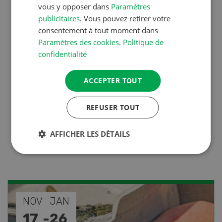
vous y opposer dans
Paramètres
publicitaires
. Vous pouvez retirer votre
Production animale
consentement à tout moment dans
L’aide du vétérinaire: «Que
Paramètres des cookies
.
Politique de
faire en cas de diarrhée
confidentialité
chez les chèvres ? »
ACCEPTER TOUT
Production végétale
REFUSER TOUT
Couverts végétaux:
AFFICHER LES DÉTAILS
objectifs clairs, bénéfices
durables
NOV
DÉC
08
-
31