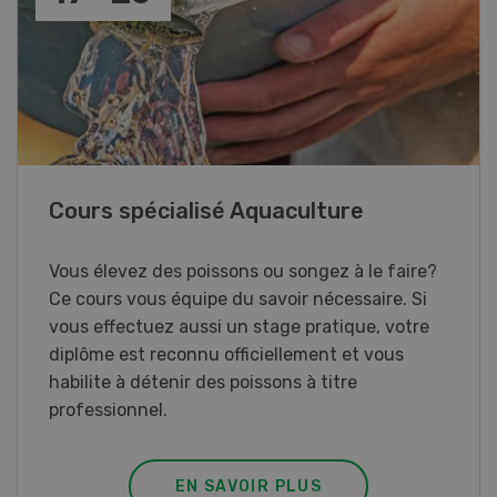
Paysannes, on vous 
vous invite aux
Une exposition immersive
isbach pour des
femmes du monde agricole
ct et la première suisse
 roues.
OIR PLUS
EN SAVOIR