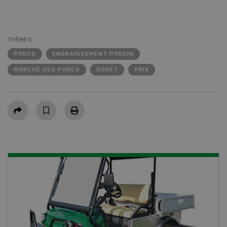
THÈMES
PORCS
ENGRAISSEMENT PORCIN
MARCHÉ DES PORCS
GORET
PRIX
Partager