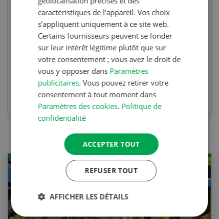
géolocalisation précises et des
Concours
caractéristiques de l’appareil. Vos choix
Photo mystère 07-08/26
s’appliquent uniquement à ce site web.
Certains fournisseurs peuvent se fonder
Gagnez l’un des cinq couteaux de poche LANDI
sur leur intérêt légitime plutôt que sur
votre consentement ; vous avez le droit de
vous y opposer dans
Paramètres
publicitaires
. Vous pouvez retirer votre
PARTICIPER AU CONCOURS
consentement à tout moment dans
Paramètres des cookies
.
Politique de
confidentialité
ACCEPTER TOUT
REFUSER TOUT
AFFICHER LES DÉTAILS