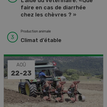
L’aide du vétérinaire: «Que
faire en cas de diarrhée
chez les chèvres ? »
Production animale
Climat d’étable
NOV
DÉC
08
-
31