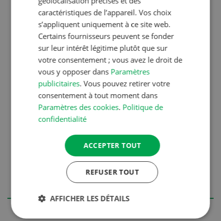
géolocalisation précises et des
:
caractéristiques de l’appareil. Vos choix
s’appliquent uniquement à ce site web.
rythme d’une semaine
Certains fournisseurs peuvent se fonder
sur leur intérêt légitime plutôt que sur
rythme de deux semaines
votre consentement ; vous avez le droit de
rythme de quatre semaines
vous y opposer dans
Paramètres
publicitaires
. Vous pouvez retirer votre
consentement à tout moment dans
Bien que mathématiquement adéquat, un
Paramètres des cookies
.
Politique de
rythme de huit semaines n’est cependant pas
confidentialité
recommandé dans la pratique. Si la gestation
de certaines truies se prolonge, la durée
ACCEPTER TOUT
d’allaitement exigée n’est pas atteinte. De plus,
les groupes sont trop espacés les uns des
autres pour que l’on puisse intégrer facilement
REFUSER TOUT
les truies qui reviennent en chaleur.
AFFICHER LES DÉTAILS