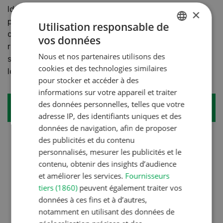
Idéalement, elles sont âgées de 220 à 250 jours,
×
pèsent entre 130 et 150 kilos et présentent une bonne
Utilisation responsable de
condition corporelle lors de la première saillie. Il est
vos données
GERMAN
recommandé de placer les cochettes dans des boxes
Nous et nos partenaires utilisons des
séparés, et ce jusqu’à la première mise bas, avant de
FRENCH
cookies et des technologies similaires
les intégrer dans des groupes existants.
pour stocker et accéder à des
informations sur votre appareil et traiter
des données personnelles, telles que votre
Conseil Bio
adresse IP, des identifiants uniques et des
données de navigation, afin de proposer
Rythmicité dans les porcheries
des publicités et du contenu
biologiques
personnalisés, mesurer les publicités et le
contenu, obtenir des insights d’audience
En production biologique, les porcelets doivent
et améliorer les services.
Fournisseurs
être allaités durant au moins 42 jours (6
tiers (1860)
peuvent également traiter vos
semaines). La rotation est prolongée et le cycle
données à ces fins et à d’autres,
de production s’élève à 24 semaines. Les
notamment en utilisant des données de
rythmes hebdomadaires suivants conviennent