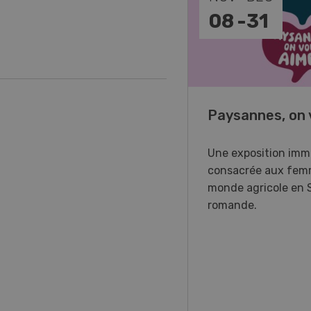
-
11
08
-
31
o Days 2026
Paysannes, on 
r Forstmaschinen vous
Une exposition imm
e aux DemoDays 2026 à
consacrée aux fem
isbach pour des
monde agricole en 
strations en direct et la
romande.
ère suisse du nouveau
ur à 8 roues.