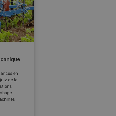
canique
sances en
Quiz de la
stions
erbage
achines