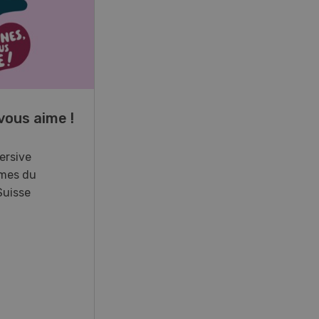
17
-
26
vous aime !
Cours spécialisé
Aquaculture
ersive
mes du
Vous élevez des poissons ou
Suisse
songez à le faire? Ce cours vous
équipe du savoir nécessaire. Si
vous effectuez aussi un stage
pratique, votre diplôme est
reconnu officiellement et vous
habilite à détenir des poissons à
titre professionnel.