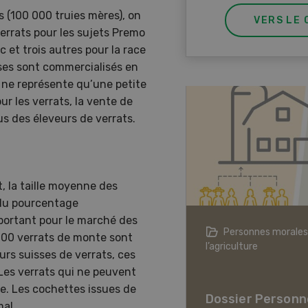
 (100 000 truies mères), on
VERS LE 
errats pour les sujets Premo
c et trois autres pour la race
sses sont commercialisés en
A ne représente qu’une petite
ur les verrats, la vente de
us des éleveurs de verrats.
, la taille moyenne des
 du pourcentage
important pour le marché des
agriculture à l’ère du changement
Personnes morales
600 verrats de monte sont
ique
l’agriculture
rs suisses de verrats, ces
er L’agriculture à l’ère
 Les verrats qui ne peuvent
hangement climatique
de. Les cochettes issues de
Dossier Personn
mal.