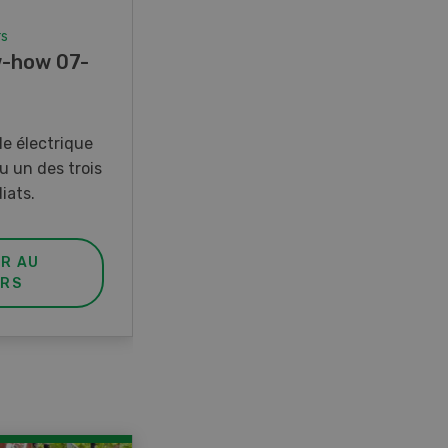
rs
Concours
-how 07-
Photo mystère 07-08/26
Gagnez l’un des cinq couteaux
de poche LANDI
e électrique
u un des trois
iats.
ER AU
PARTICIPER AU
RS
CONCOURS