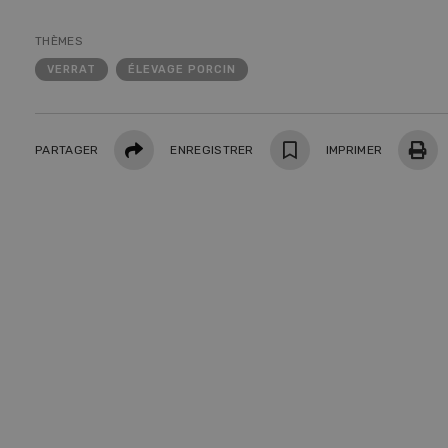
10
THÈMES
VERRAT
ÉLEVAGE PORCIN
Partager
PARTAGER
ENREGISTRER
IMPRIMER
Dem
Kelle
invit
Wiedl
démon
premi
porte