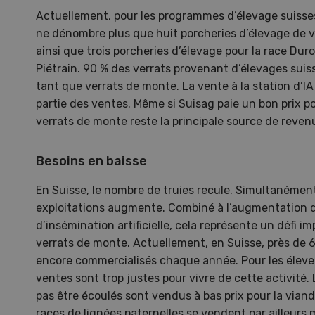
Actuellement, pour les programmes d’élevage suisses
ne dénombre plus que huit porcheries d’élevage de v
ainsi que trois porcheries d’élevage pour la race Duro
Piétrain. 90 % des verrats provenant d’élevages sui
tant que verrats de monte. La vente à la station d’I
partie des ventes. Même si Suisag paie un bon prix po
verrats de monte reste la principale source de reven
Besoins en baisse
En Suisse, le nombre de truies recule. Simultanément
exploitations augmente. Combiné à l’augmentation
d’insémination artificielle, cela représente un défi 
Une ferme entre de nouvelles
L’
verrats de monte. Actuellement, en Suisse, près de 
mains
climat
encore commercialisés chaque année. Pour les éleveu
Dossi
ventes sont trop justes pour vivre de cette activité.
du c
pas être écoulés sont vendus à bas prix pour la vian
Une ferme entre de
races de lignées paternelles se vendent par ailleurs 