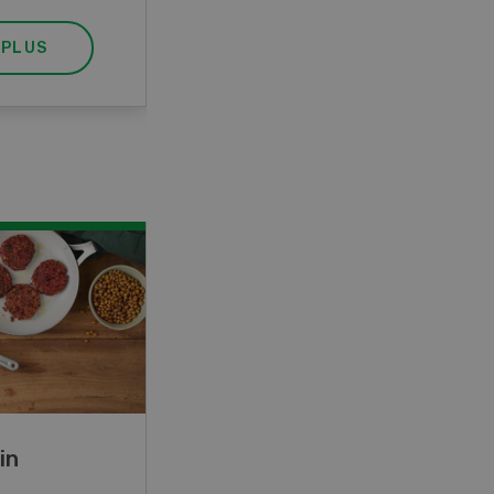
 PLUS
EN SAVOIR PLUS
in
Rouleaux de printemps