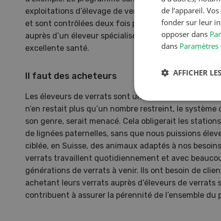
de l’appareil. Vo
exploitations d’élevage de verrats satisfont à des 
fonder sur leur i
et sont contrôlées deux fois par an. Les producteurs
opposer dans
Par
auprès d’un éleveur spécialisé ont de grandes chanc
dans
Paramètres 
excellente santé.
AFFICHER LES
Il faut des acheteurs
Les éleveurs de verrats sont un maillon vital au sein 
n’en restait plus qu’un nombre restreint, le système 
son genre, serait menacé. Cela obligerait les stations
de lignées paternelles, sans que nous puissions él
ciblée, en Suisse, des animaux adaptés à nos besoins
verrats travaillent quotidiennement et avec beaucou
générations de verrats à venir. Ils ont besoin de clie
achetant leurs verrats auprès d’éleveurs de verrats s
contribuent à assurer la pérennité de l’ensemble du
S