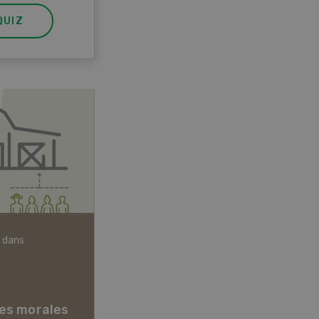
QUIZ
 dans
Articles biologiques
es morales