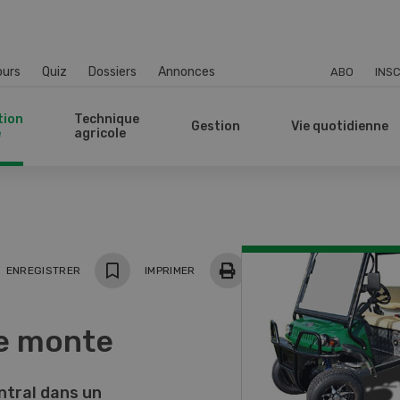
ours
Quiz
Dossiers
Annonces
ABO
INSC
tion
Technique
Gestion
Vie quotidienne
e
agricole
ger
ENREGISTRER
IMPRIMER
de monte
ntral dans un