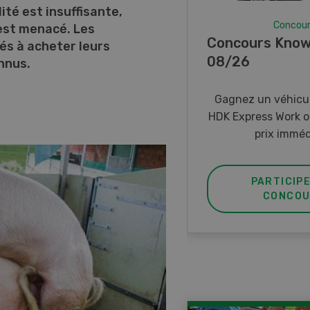
té est insuffisante,
Concou
 est menacé. Les
Concours Know
és à acheter leurs
08/26
nnus.
Gagnez un véhicul
HDK Express Work o
prix imméd
PARTICIP
CONCOU