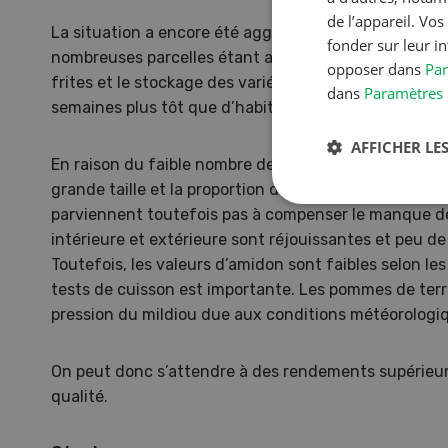
de l’appareil. Vo
La situation a encore été aggravée par les interdicti
fonder sur leur i
nombreuses parcelles étant arrivées rapidement à ma
opposer dans
Par
frites et le stockage des variétés de consommatio
dans
Paramètres 
semaines plus tôt que d’habitude.
AFFICHER LES
En raison du faible nombre de tubercules par plante,
grande taille et la proportion de raclettes est faible.
parviennent toutefois pas à compenser le manque d
intérieure et extérieure sont réjouissantes et peu d
Toutefois, les valeurs d’amidon sont faibles selon les
tests de cuisson est importante. Les pommes de terre 
pression du mildiou due aux conditions météorologi
On peut donc s’attendre à des rendements supérieur
qualité.