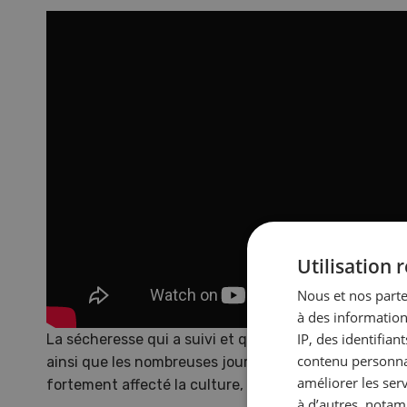
nouvelles mains
Persp
végét
Des chef·fes d’exploitation
en Sui
témoignent de la manière dont ils
contre
développent leur activité après
que c
avoir repris un domaine.
météo
EN SAVOIR PLUS
Utilisation
Nous et nos parte
à des information
IP, des identifia
La sécheresse qui a suivi et qui a duré très longtem
contenu personnal
ainsi que les nombreuses journées où les températur
améliorer les ser
fortement affecté la culture, en particulier en Suiss
à d’autres, notam