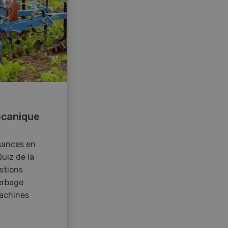
canique
sances en
Quiz de la
stions
erbage
achines