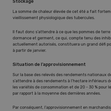
Stockage
La somme de chaleur élevée de cet été a fait fortem
vieillissement physiologique des tubercules.
S
Il faut donc s’attendre à ce que les pommes de terre 
10
dormance et germent, ce qui, compte tenu des inhib
actuellement autorisés, constituera un grand défi p
à partir de janvier.
Situation de l’approvisionnement
Dem
Sur la base des relevés des rendements nationaux de 
s’attendre à des rendements à l’hectare inférieurs 
Kelle
les variétés de consommation et de 20 - 30 % pour l
invit
par rapport à la moyenne des dernières années.
Wiedl
démon
Par conséquent, l’approvisionnement en marchandise
premi