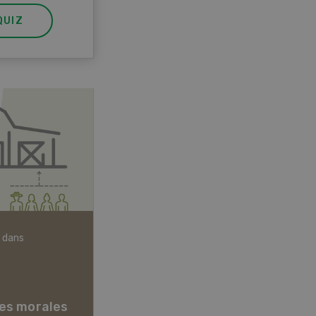
QUIZ
 dans
Articles biologiques
es morales