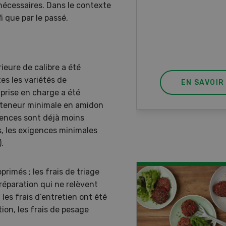
nécessaires. Dans le contexte
ur à 8 roues.
i que par le passé.
rieure de calibre a été
es les variétés de
EN SAVOIR PLUS
EN SAVOIR
 prise en charge a été
a teneur minimale en amidon
gences sont déjà moins
es, les exigences minimales
.
rimés ; les frais de triage
 réparation qui ne relèvent
les frais d’entretien ont été
on, les frais de pesage