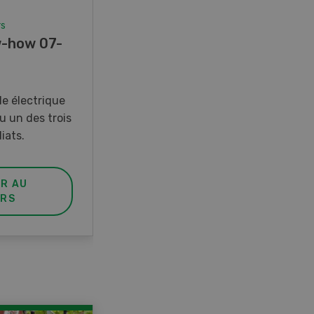
rs
Concours
-how 07-
Photo mystère 07-08/26
Gagnez l’un des cinq couteaux
de poche LANDI
e électrique
u un des trois
iats.
ER AU
PARTICIPER AU
RS
CONCOURS