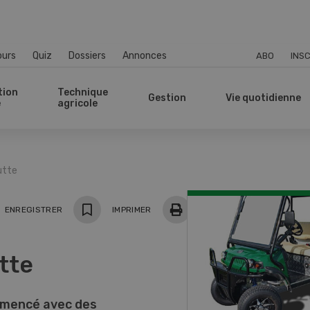
ours
Quiz
Dossiers
Annonces
ABO
INSC
tion
Technique
Gestion
Vie quotidienne
e
agricole
utte
ger
ENREGISTRER
IMPRIMER
tte
mmencé avec des