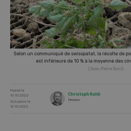
Selon un communiqué de swisspatat, la récolte de p
est inférieure de 10 % à la moyenne des ci
(Jean-Pierre Burri)
Publié le
Christoph Kohli
10.10.2022
Une ferme entre de nouvelles
L’
fenaco
Actualisé le
mains
climat
12.10.2022
Dossi
du c
Une ferme entre de