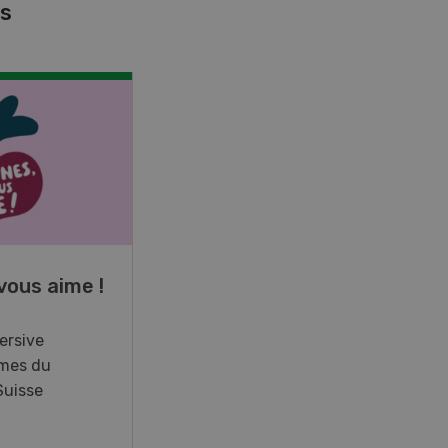
es
NOV
JAN
17
-
26
vous aime !
Cours spécialisé
Aquaculture
ersive
mes du
Vous élevez des poissons ou
Suisse
songez à le faire? Ce cours vous
équipe du savoir nécessaire. Si
vous effectuez aussi un stage