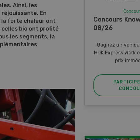
es. Ainsi, les
Concou
 réjouissante. En
Concours Know
 la forte chaleur ont
08/26
 celles bio ont profité
ous les segments, la
mplémentaires
Gagnez un véhicul
HDK Express Work o
prix imméd
PARTICIP
CONCOU