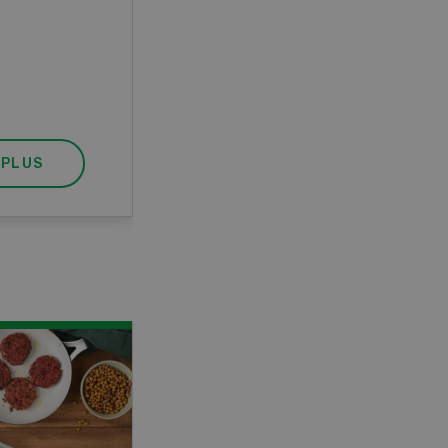
pratique, votre diplôme est
reconnu officiellement et vous
habilite à détenir des poissons à
titre professionnel.
 PLUS
EN SAVOIR PLUS