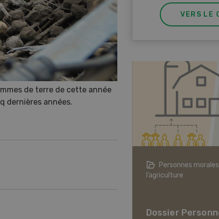
VERS LE 
ommes de terre de cette année
nq dernières années.
agriculture à l’ère du changement
Personnes morales
ique
l’agriculture
er L’agriculture à l’ère
hangement climatique
Dossier Personn