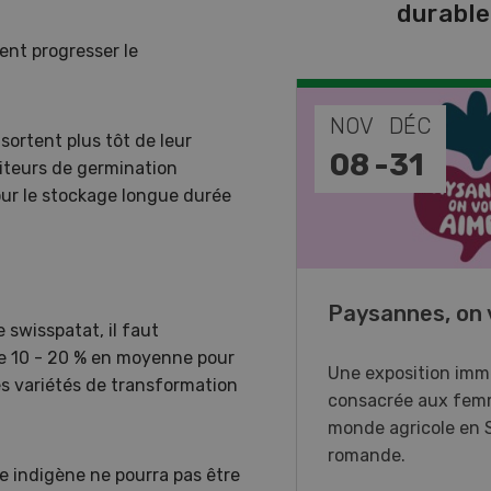
durabl
ent progresser le
EP
NOV
DÉC
sortent plus tôt de leur
-
11
08
-
31
iteurs de germination
our le stockage longue durée
o Days 2026
Paysannes, on 
swisspatat, il faut
de 10 - 20 % en moyenne pour
r Forstmaschinen vous
Une exposition imm
es variétés de transformation
e aux DemoDays 2026 à
consacrée aux fem
isbach pour des
monde agricole en 
strations en direct et la
romande.
 indigène ne pourra pas être
ère suisse du nouveau