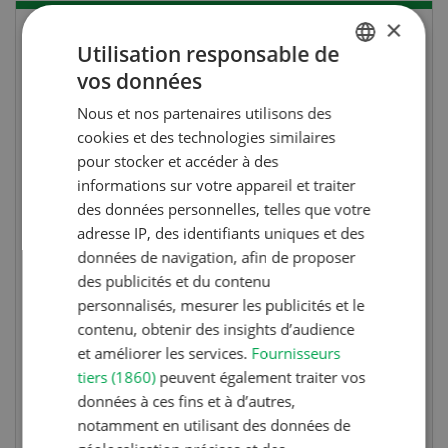
×
Utilisation responsable de
vos données
GERMAN
Nous et nos partenaires utilisons des
FRENCH
cookies et des technologies similaires
pour stocker et accéder à des
informations sur votre appareil et traiter
des données personnelles, telles que votre
adresse IP, des identifiants uniques et des
données de navigation, afin de proposer
Concours
des publicités et du contenu
Photo mystère 07-08/26
personnalisés, mesurer les publicités et le
contenu, obtenir des insights d’audience
Gagnez l’un des cinq couteaux de poche LANDI
et améliorer les services.
Fournisseurs
tiers (1860)
peuvent également traiter vos
données à ces fins et à d’autres,
notamment en utilisant des données de
PARTICIPER AU CONCOURS