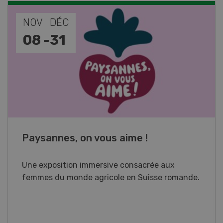
NOV
JAN
17
-
26
Cours spécialisé Aquaculture
Vous élevez des poissons ou songez à le faire?
Ce cours vous équipe du savoir nécessaire. Si
vous effectuez aussi un stage pratique, votre
diplôme est reconnu officiellement et vous
habilite à détenir des poissons à titre