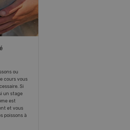
22
-
23
é
41e Championnat
d’Europe de labour à
Hallau/Wunderklingen
(SH)
ssons ou
Ce cours vous
essaire. Si
Championnat d’Europe de labour
i un stage
2026 en Suisse.
lôme est
ent et vous
es poissons à