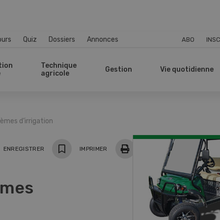
ours
Quiz
Dossiers
Annonces
ABO
INSC
tion
Technique
Gestion
Vie quotidienne
e
agricole
mes d’irrigation
ger
ENREGISTRER
IMPRIMER
èmes