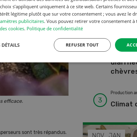
A à Z
s choix s’appliquent uniquement à ce site web. Certains fournisse
ntérêt légitime plutôt que sur votre consentement ; vous avez le dr
amètres publicitaires
. Vous pouvez retirer votre consentement 
Production a
des cookies
.
Politique de confidentialité
L’aide 
vétérin
 DÉTAILS
REFUSER TOUT
ACC
faire e
diarrhé
chèvres
Production a
ès efficace.
Climat 
sperseurs sont très répandus.
DÉC
NOV
JAN