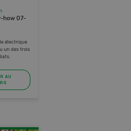
rs
Concours
-how 07-
Photo mystère 07-08/26
Gagnez l’un des cinq couteaux
de poche LANDI
e électrique
u un des trois
iats.
ER AU
PARTICIPER AU
RS
CONCOURS