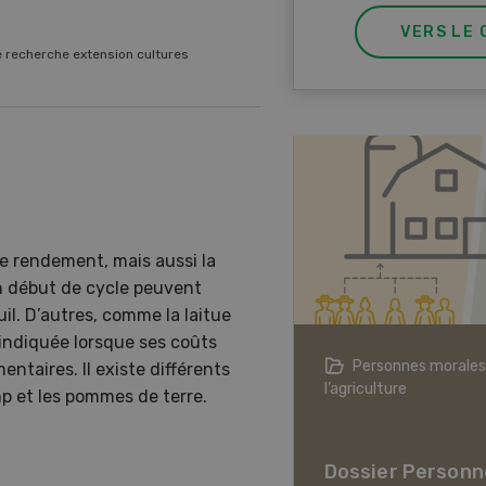
VERS LE 
e recherche extension cultures
le rendement, mais aussi la
en début de cycle peuvent
il. D’autres, comme la laitue
 indiquée lorsque ses coûts
agriculture à l’ère du changement
Personnes morales
taires. Il existe différents
ique
l’agriculture
mp et les pommes de terre.
er L’agriculture à l’ère
hangement climatique
Dossier Personn