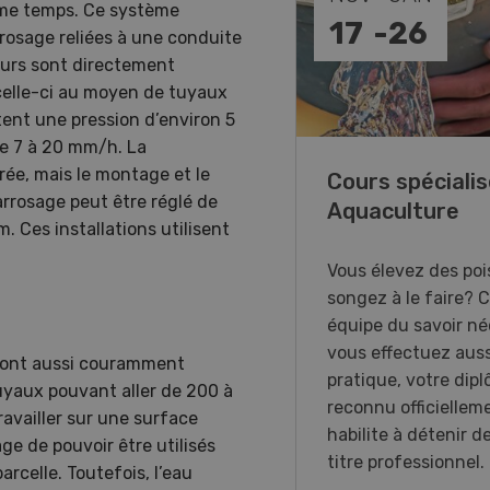
ême temps. Ce système
-
31
17
-
26
rosage reliées à une conduite
eurs sont directement
 celle-ci au moyen de tuyaux
itent une pression d’environ 5
de 7 à 20 mm/h. La
e, mais le montage et le
annes, on vous aime !
Cours spécialis
arrosage peut être réglé de
Aquaculture
 Ces installations utilisent
xposition immersive
acrée aux femmes du
Vous élevez des poi
 agricole en Suisse
songez à le faire? 
nde.
équipe du savoir néc
vous effectuez auss
 sont aussi couramment
pratique, votre dip
 tuyaux pouvant aller de 200 à
reconnu officiellem
availler sur une surface
habilite à détenir d
ge de pouvoir être utilisés
titre professionnel.
rcelle. Toutefois, l’eau