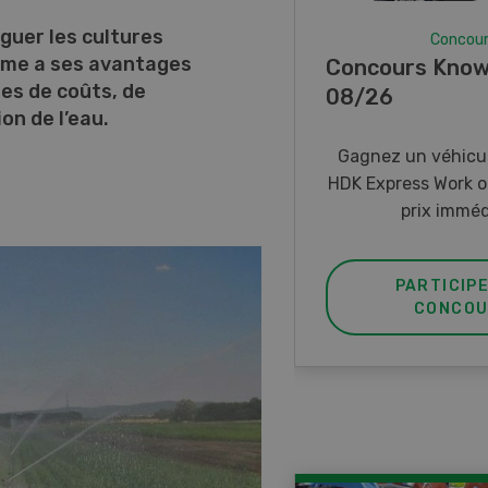
iguer les cultures
Concou
tème a ses avantages
Concours Know
mes de coûts, de
08/26
ion de l’eau.
Gagnez un véhicul
HDK Express Work o
prix imméd
PARTICIP
CONCOU