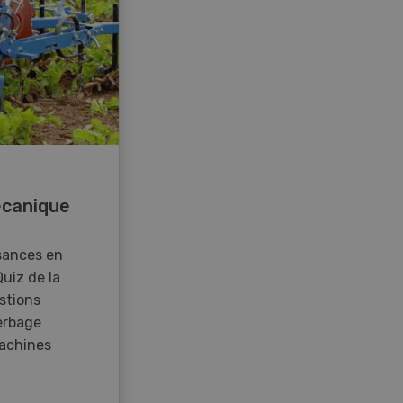
canique
sances en
Quiz de la
stions
erbage
achines