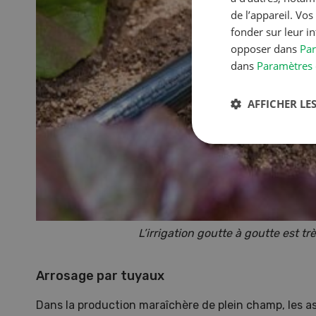
de l’appareil. Vo
fonder sur leur i
opposer dans
Par
dans
Paramètres 
AFFICHER LES
L’irrigation goutte à goutte est tr
Arrosage par tuyaux
Dans la production maraîchère de plein champ, les a
NOV