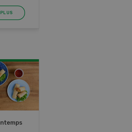
 PLUS
EN SAVOIR PLUS
rintemps
Blancs de poulet sauce
épinards à la crème