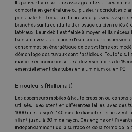
Ils peuvent arroser une assez grande surface en m
08
comporte en général une ou plusieurs conduites d’ar
principale. En fonction du procédé, plusieurs aspers
branchés sur la conduite d’arrosage ou bien reliés à
latéraux. Leur débit est faible à moyen et ils nécess
bars au niveau de la prise d’eau pour une aspersion 
consommation énergétique de ce système est modéré
Pays
démontage des tuyaux sont fastidieux. Toutefois, l’
manière économe de sorte à déverser moins de 15 mm.
Une e
essentiellement des tubes en aluminium ou en PE.
cons
monde
Enrouleurs (Rollomat)
roma
Les asperseurs mobiles à haute pression ou canons
utilisés. Ils existent en différentes tailles, avec des
1000 m et jusqu’à 140 mm de diamètre. Ils peuvent tr
allant jusqu’à 80 m de rayon. Ces engins ont l’avanta
indépendamment de la surface et de la forme de la pa