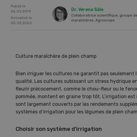
Publié le
Dr. Verena Säle
06.03.2019
Collaboratrice scientifique, groupe d
Actualisé le
maraîchères, Agroscope
05.02.2020
Culture maraîchère de plein champ
Bien irriguer les cultures ne garantit pas seulement 
qualité. Les cultures subissant un stress hydrique 
fleurir précocement, comme le chou-fleur ou le fenou
pommée, montent en graine trop tôt. L’irrigation est
Une ferme entre de nouvelles
L’
sont largement couverts par les rendements supplémen
mains
climat
systèmes d’irrigation pour les légumes de plein cha
Dossi
du c
Choisir son système d’irrigation
Une ferme entre de