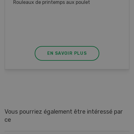
Blancs de poulet sauce épinards à la
crème. Bon à savoir : pour relever le goût,
agrémenter les tagliatelles d’un peu de beurre
fondu et de poivre.
EN SAVOIR PLUS
Vous pourriez également être intéressé par
ce