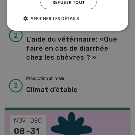
REFUSER TOUT
liste de A à Z
AFFICHER LES DÉTAILS
Production animale
L’aide du vétérinaire: «Que
faire en cas de diarrhée
chez les chèvres ? »
Production animale
Climat d’étable
NOV
JAN
17
-
26