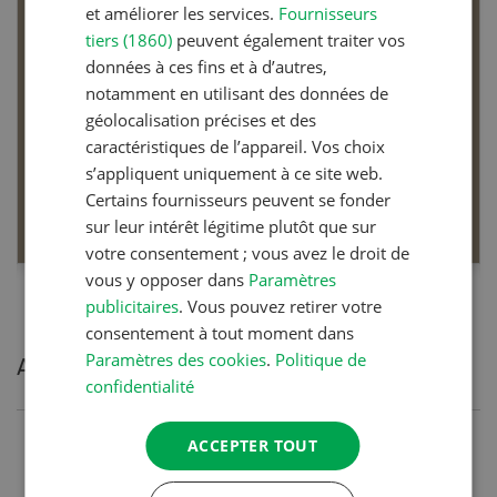
et améliorer les services.
Fournisseurs
tiers (1860)
peuvent également traiter vos
données à ces fins et à d’autres,
notamment en utilisant des données de
géolocalisation précises et des
caractéristiques de l’appareil. Vos choix
Dossier Articles biologiques
s’appliquent uniquement à ce site web.
Certains fournisseurs peuvent se fonder
EN SAVOIR PLUS
sur leur intérêt légitime plutôt que sur
votre consentement ; vous avez le droit de
vous y opposer dans
Paramètres
publicitaires
. Vous pouvez retirer votre
consentement à tout moment dans
Paramètres des cookies
.
Politique de
Articles les plus lues
confidentialité
ACCEPTER TOUT
Production animale
Noms de vaches en Suisse :