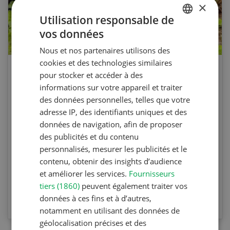
×
Utilisation responsable de
vos données
GERMAN
Nous et nos partenaires utilisons des
FRENCH
cookies et des technologies similaires
Agri Quiz sur le désherbage
pour stocker et accéder à des
informations sur votre appareil et traiter
mécanique
des données personnelles, telles que votre
adresse IP, des identifiants uniques et des
Testez vos connaissances en participant à
données de navigation, afin de proposer
l’Agri Quiz de la Revue UFA. Les questions
des publicités et du contenu
portent sur le désherbage mécanique et les
personnalisés, mesurer les publicités et le
machines spécifiques.
contenu, obtenir des insights d’audience
et améliorer les services.
Fournisseurs
tiers (1860)
peuvent également traiter vos
VERS LE QUIZ
données à ces fins et à d’autres,
notamment en utilisant des données de
géolocalisation précises et des