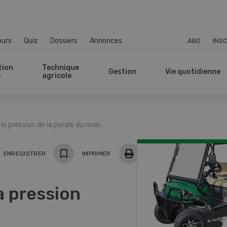
ours
Quiz
Dossiers
Annonces
ABO
INSC
tion
Technique
Gestion
Vie quotidienne
e
agricole
a pression de la pyrale du maïs
ger
ENREGISTRER
IMPRIMER
a pression