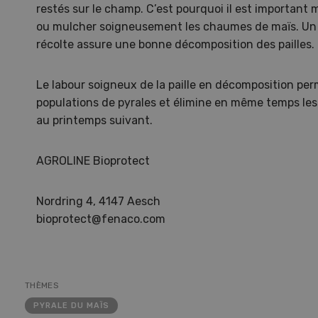
restés sur le champ. C’est pourquoi il est important
ou mulcher soigneusement les chaumes de maïs. Un tr
récolte assure une bonne décomposition des pailles.
Le labour soigneux de la paille en décomposition per
populations de pyrales et élimine en même temps le
au printemps suivant.
AGROLINE Bioprotect
Nordring 4, 4147 Aesch
bioprotect@fenaco.com
Une ferme entre de nouvelles
L’
mains
climat
Dossi
THÈMES
du c
Une ferme entre de
PYRALE DU MAÏS