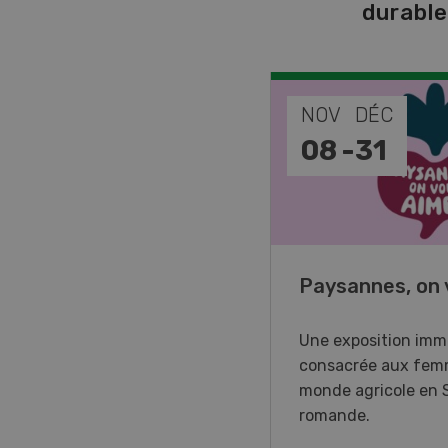
durabl
EP
NOV
DÉC
-
11
08
-
31
o Days 2026
Paysannes, on 
r Forstmaschinen vous
Une exposition imm
e aux DemoDays 2026 à
consacrée aux fem
isbach pour des
monde agricole en 
strations en direct et la
romande.
ère suisse du nouveau