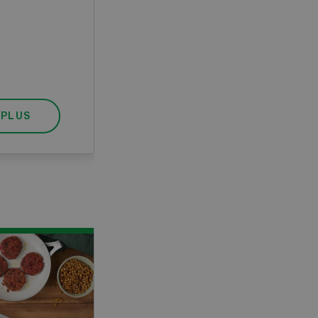
pratique, votre diplôme est
reconnu officiellement et vous
habilite à détenir des poissons à
titre professionnel.
 PLUS
EN SAVOIR PLUS