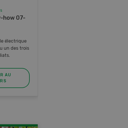
rs
Concours
-how 07-
Photo mystère 07-08/26
Gagnez l’un des cinq couteaux
de poche LANDI
e électrique
u un des trois
iats.
ER AU
PARTICIPER AU
RS
CONCOURS