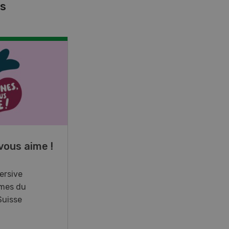
es
NOV
JAN
17
-
26
vous aime !
Cours spécialisé
Aquaculture
ersive
mes du
Vous élevez des poissons ou
Suisse
songez à le faire? Ce cours vous
équipe du savoir nécessaire. Si
vous effectuez aussi un stage