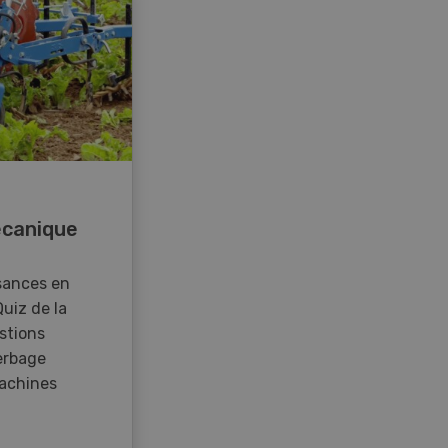
canique
sances en
Quiz de la
stions
erbage
achines