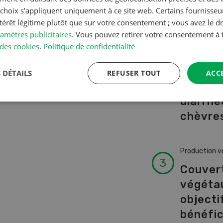
A à Z
s choix s’appliquent uniquement à ce site web. Certains fournisse
ntérêt légitime plutôt que sur votre consentement ; vous avez le dr
amètres publicitaires
. Vous pouvez retirer votre consentement 
Production a
des cookies
.
Politique de confidentialité
L’aide 
vétérin
 DÉTAILS
REFUSER TOUT
ACC
faire e
diarrhé
chèvres
Production v
Couver
végéta
objectif
bénéfi