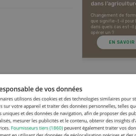
dans l’agricultur
ectives pour la production
ale et la production animale
sse. Pistes pour se protéger
Changement de forme 
 la chaleur, la sécheresse ainsi
que signifie-t-il pour 
ontre les phénomènes
dans quels cas est-il 
rologiques extrêmes.
opérer un ?
EN SAVOIR PLUS
EN SAVOIR
Articles les plus lue
 responsable de vos données
naires utilisons des cookies et des technologies similaires pour s
s sur votre appareil et traiter des données personnelles, telles q
Production a
nts uniques et des données de navigation, afin de proposer des publ
Noms d
isés, mesurer les publicités et le contenu, obtenir des insights d
en Suiss
vices.
Fournisseurs tiers (1860)
peuvent également traiter vos donn
ment en utilisant des données de géolocalisation précises et des 