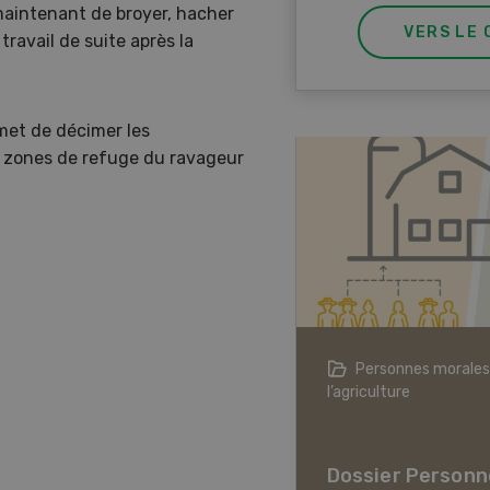
 maintenant de broyer, hacher
VERS LE 
avail de suite après la
met de décimer les
s zones de refuge du ravageur
agriculture à l’ère du changement
Personnes morales
ique
l’agriculture
er L’agriculture à l’ère
hangement climatique
Dossier Personn