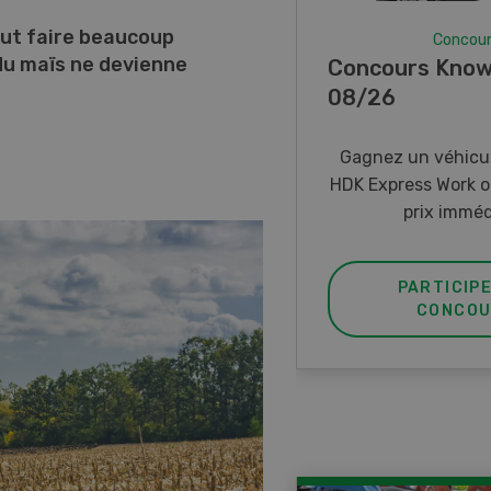
eut faire beaucoup
Concou
 du maïs ne devienne
Concours Know
08/26
Gagnez un véhicul
HDK Express Work o
prix imméd
PARTICIP
CONCOU