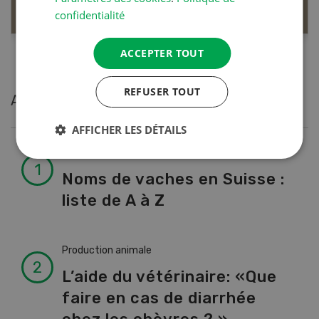
confidentialité
ACCEPTER TOUT
REFUSER TOUT
Articles les plus lues
AFFICHER LES DÉTAILS
Production animale
Noms de vaches en Suisse :
liste de A à Z
Production animale
L’aide du vétérinaire: «Que
faire en cas de diarrhée