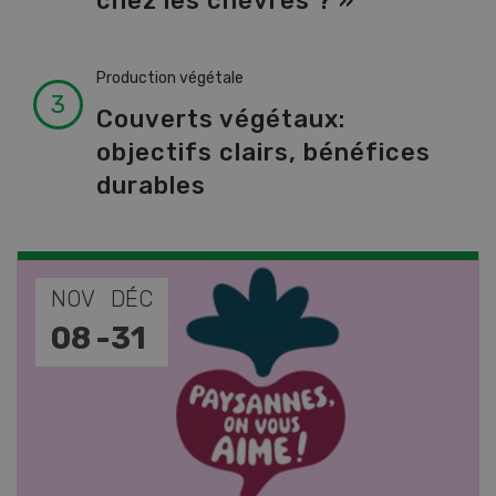
chez les chèvres ? »
Production végétale
Couverts végétaux:
objectifs clairs, bénéfices
durables
NOV
JAN
17
-
26