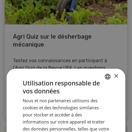
Agri Quiz sur le désherbage
mécanique
Testez vos connaissances en participant à
l’Agri Quiz de la Revue UFA. Les questions
×
portent sur le désherbage mécanique et les
Utilisation responsable de
machines spécifiques.
vos données
GERMAN
Nous et nos partenaires utilisons des
FRENCH
VERS LE QUIZ
cookies et des technologies similaires
pour stocker et accéder à des
informations sur votre appareil et traiter
des données personnelles, telles que votre