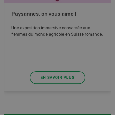
Cours spécialisé Aquaculture
Vous élevez des poissons ou songez à le faire?
Ce cours vous équipe du savoir nécessaire. Si
vous effectuez aussi un stage pratique, votre
diplôme est reconnu officiellement et vous
habilite à détenir des poissons à titre
professionnel.
EN SAVOIR PLUS