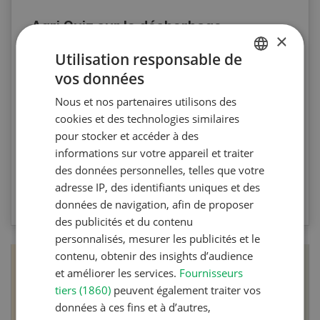
Agri Quiz sur le désherbage
×
mécanique
Utilisation responsable de
vos données
GERMAN
Testez vos connaissances en participant à
Nous et nos partenaires utilisons des
l’Agri Quiz de la Revue UFA. Les questions
FRENCH
cookies et des technologies similaires
portent sur le désherbage mécanique et les
pour stocker et accéder à des
machines spécifiques.
informations sur votre appareil et traiter
des données personnelles, telles que votre
adresse IP, des identifiants uniques et des
VERS LE QUIZ
données de navigation, afin de proposer
des publicités et du contenu
personnalisés, mesurer les publicités et le
contenu, obtenir des insights d’audience
et améliorer les services.
Fournisseurs
tiers (1860)
peuvent également traiter vos
données à ces fins et à d’autres,