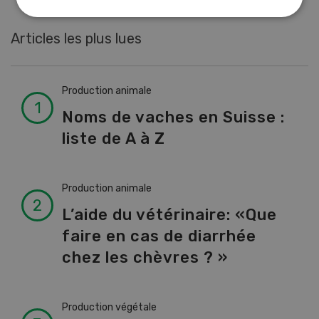
Articles les plus lues
Production animale
Noms de vaches en Suisse :
liste de A à Z
Production animale
L’aide du vétérinaire: «Que
faire en cas de diarrhée
chez les chèvres ? »
Production végétale