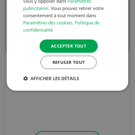
vous y opposer dans
Paramètres
17
-
26
publicitaires
. Vous pouvez retirer votre
consentement à tout moment dans
Paramètres des cookies
.
Politique de
confidentialité
ACCEPTER TOUT
REFUSER TOUT
Cours spécialisé Aquaculture
AFFICHER LES DÉTAILS
Vous élevez des poissons ou songez à le faire?
Ce cours vous équipe du savoir nécessaire. Si
vous effectuez aussi un stage pratique, votre
diplôme est reconnu officiellement et vous
habilite à détenir des poissons à titre
professionnel.