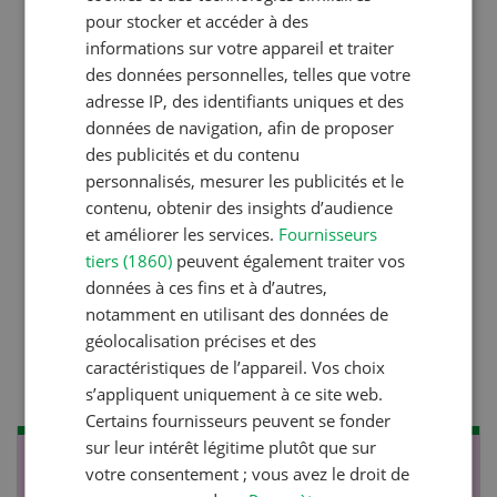
pour stocker et accéder à des
informations sur votre appareil et traiter
Production animale
des données personnelles, telles que votre
adresse IP, des identifiants uniques et des
L’aide du vétérinaire: «Que
données de navigation, afin de proposer
faire en cas de diarrhée
des publicités et du contenu
chez les chèvres ? »
personnalisés, mesurer les publicités et le
contenu, obtenir des insights d’audience
et améliorer les services.
Fournisseurs
Production végétale
tiers (1860)
peuvent également traiter vos
données à ces fins et à d’autres,
Couverts végétaux:
notamment en utilisant des données de
objectifs clairs, bénéfices
géolocalisation précises et des
durables
caractéristiques de l’appareil. Vos choix
s’appliquent uniquement à ce site web.
Certains fournisseurs peuvent se fonder
sur leur intérêt légitime plutôt que sur
NOV
JAN
votre consentement ; vous avez le droit de