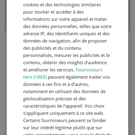
cookies et des technologies similaires
pour stocker et accéder à des
informations sur votre appareil et traiter
des données personnelles, telles que votre
adresse IP, des identifiants uniques et des
données de navigation, afin de proposer
Cours spécialisé Aquaculture
des publicités et du contenu
personnalisés, mesurer les publicités et le
Vous élevez des poissons ou songez à le faire?
contenu, obtenir des insights d’audience
Ce cours vous équipe du savoir nécessaire. Si
et améliorer les services.
Fournisseurs
vous effectuez aussi un stage pratique, votre
tiers (1860)
peuvent également traiter vos
diplôme est reconnu officiellement et vous
données à ces fins et à d’autres,
habilite à détenir des poissons à titre
notamment en utilisant des données de
professionnel.
géolocalisation précises et des
caractéristiques de l’appareil. Vos choix
s’appliquent uniquement à ce site web.
EN SAVOIR PLUS
Certains fournisseurs peuvent se fonder
sur leur intérêt légitime plutôt que sur
votre consentement ; vous avez le droit de