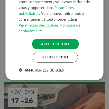
liste de A à Z
votre consentement ; vous avez le droit de
vous y opposer dans
Paramètres
publicitaires
. Vous pouvez retirer votre
Production animale
consentement à tout moment dans
Paramètres des cookies
.
Politique de
L’aide du vétérinaire: «Que
confidentialité
faire en cas de diarrhée
chez les chèvres ? »
ACCEPTER TOUT
REFUSER TOUT
Production animale
Climat d’étable
AFFICHER LES DÉTAILS
AOÛ
22
-
23