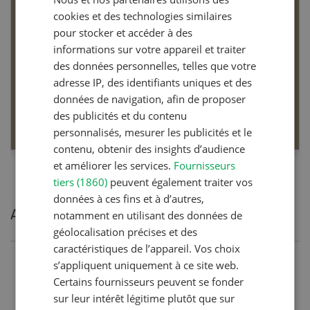
FRENCH
cookies et des technologies similaires
pour stocker et accéder à des
informations sur votre appareil et traiter
des données personnelles, telles que votre
Dossier Articles biologiques
adresse IP, des identifiants uniques et des
données de navigation, afin de proposer
des publicités et du contenu
EN SAVOIR PLUS
personnalisés, mesurer les publicités et le
contenu, obtenir des insights d’audience
et améliorer les services.
Fournisseurs
tiers (1860)
peuvent également traiter vos
données à ces fins et à d’autres,
Articles les plus lues
notamment en utilisant des données de
géolocalisation précises et des
caractéristiques de l’appareil. Vos choix
s’appliquent uniquement à ce site web.
Production animale
Certains fournisseurs peuvent se fonder
Noms de vaches en Suisse :
sur leur intérêt légitime plutôt que sur