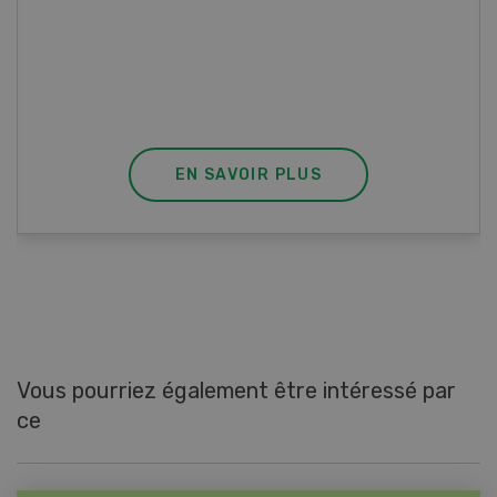
Blancs de poulet sauce épinards à la
crème. Bon à savoir : pour relever le goût,
agrémenter les tagliatelles d’un peu de beurre
fondu et de poivre.
EN SAVOIR PLUS
Vous pourriez également être intéressé par
ce