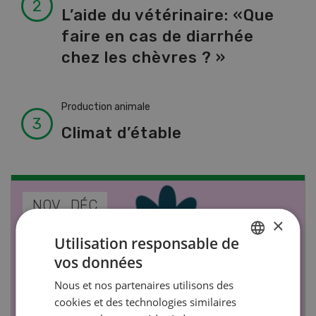
L’aide du vétérinaire: «Que
faire en cas de diarrhée
chez les chèvres ? »
Production animale
Climat d’étable
NOV
JAN
×
17
-
26
Utilisation responsable de
vos données
GERMAN
Nous et nos partenaires utilisons des
FRENCH
cookies et des technologies similaires