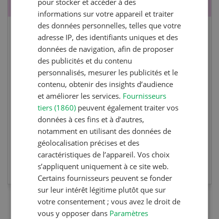
pour stocker et accéder à des
informations sur votre appareil et traiter
des données personnelles, telles que votre
Cours spécialisé Aquaculture
adresse IP, des identifiants uniques et des
données de navigation, afin de proposer
des publicités et du contenu
Vous élevez des poissons ou songez à le faire?
personnalisés, mesurer les publicités et le
Ce cours vous équipe du savoir nécessaire. Si
contenu, obtenir des insights d’audience
vous effectuez aussi un stage pratique, votre
et améliorer les services.
Fournisseurs
diplôme est reconnu officiellement et vous
tiers (1860)
peuvent également traiter vos
habilite à détenir des poissons à titre
données à ces fins et à d’autres,
professionnel.
notamment en utilisant des données de
géolocalisation précises et des
caractéristiques de l’appareil. Vos choix
EN SAVOIR PLUS
s’appliquent uniquement à ce site web.
Certains fournisseurs peuvent se fonder
sur leur intérêt légitime plutôt que sur
votre consentement ; vous avez le droit de
vous y opposer dans
Paramètres