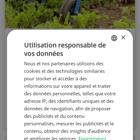
×
Agri Quiz sur le désherbage
Utilisation responsable de
mécanique
vos données
GERMAN
Nous et nos partenaires utilisons des
FRENCH
Testez vos connaissances en participant à
cookies et des technologies similaires
l’Agri Quiz de la Revue UFA. Les questions
pour stocker et accéder à des
portent sur le désherbage mécanique et les
informations sur votre appareil et traiter
machines spécifiques.
des données personnelles, telles que votre
adresse IP, des identifiants uniques et des
données de navigation, afin de proposer
VERS LE QUIZ
des publicités et du contenu
personnalisés, mesurer les publicités et le
contenu, obtenir des insights d’audience
et améliorer les services.
Fournisseurs