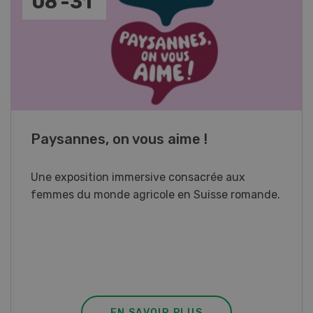
17
-
26
Cours spécialisé Aquaculture
Vous élevez des poissons ou songez à le faire?
Ce cours vous équipe du savoir nécessaire. Si
vous effectuez aussi un stage pratique, votre
diplôme est reconnu officiellement et vous
habilite à détenir des poissons à titre
professionnel.
EN SAVOIR PLUS