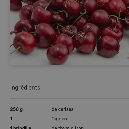
Ingrédients
250 g
de cerises
1
Oignon
1 brindille
de thym citron