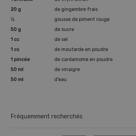
20 g
de gingembre frais
½
gousse de piment rouge
50 g
de sucre
1 cc
de sel
1 cs
de moutarde en poudre
1 pincée
de cardamome en poudre
50 ml
de vinaigre
50 ml
d'eau
Fréquemment recherchés