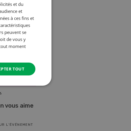
icités et du
6/26
Know-How 06/26
’audience et
ées à ces fins et
CONTINUER À LIRE
caractéristiques
urs peuvent se
oit de vous y
à tout moment
EPTER TOUT
6
17. nov. - 26. janv. 2027
n vous aime
Cours spécialisé
Aquaculture
SUR L'ÉVÉNEMENT
EN SAVOIR PLUS SUR L'ÉVÉNEMENT