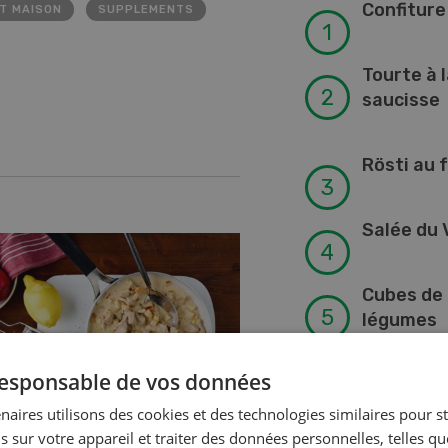
Confitur
T MAISON
SUPPLEMENTS
Tourte à l
saucisse
Rösti au 
Salée du V
Cubes de 
légumes
 responsable de vos données
naires utilisons des cookies et des technologies similaires pour s
 de veau aux pommes
s sur votre appareil et traiter des données personnelles, telles q