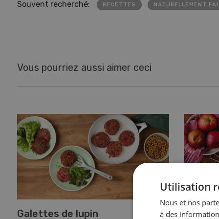
Souvent recherché:
RECETTES
NATURELLEMENT FAI
Vous pourriez aussi aimer ceci
Utilisation
Nous et nos parte
Galettes de lupin
Emincé
à des information