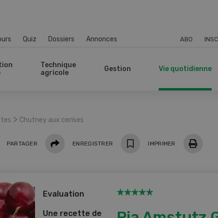
ours
Quiz
Dossiers
Annonces
ABO
INSC
tion
Technique
Gestion
Vie quotidienne
e
agricole
>
ttes
Chutney aux cerises
Partager
PARTAGER
ENREGISTRER
IMPRIMER
Evaluation
Pia Amstutz 
Une recette de