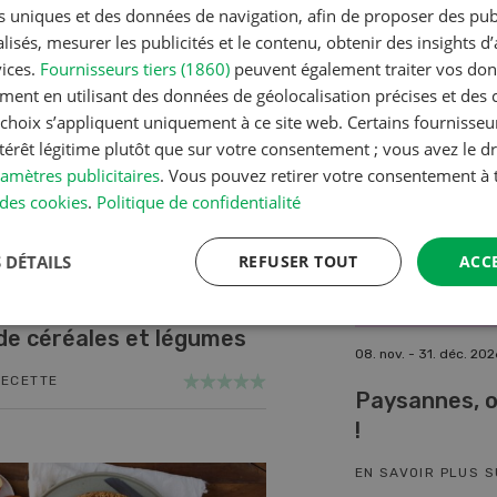
nts uniques et des données de navigation, afin de proposer des publ
RECETTE
Jeu photo 0
isés, mesurer les publicités et le contenu, obtenir des insights d
vices.
Fournisseurs tiers (1860)
peuvent également traiter vos donn
CONTINUER À LIRE
ment en utilisant des données de géolocalisation précises et des 
s choix s’appliquent uniquement à ce site web. Certains fournisse
ntérêt légitime plutôt que sur votre consentement ; vous avez le dr
amètres publicitaires
. Vous pouvez retirer votre consentement 
des cookies
.
Politique de confidentialité
 DÉTAILS
REFUSER TOUT
ACC
de céréales et légumes
10. - 11. sept. 2026
08. nov. - 31. déc. 202
RECETTE
Demo Days 2026
Paysannes, o
!
EN SAVOIR PLUS SUR L'ÉVÉNEMENT
EN SAVOIR PLUS 