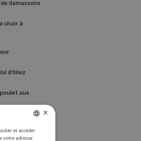
e de damassons
a chair à
four
al d’Illiez
poulet aux
×
tocker et accéder
GERMAN
ue votre adresse
FRENCH