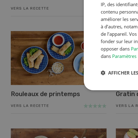
IP, des identifia
VERS LA RECETTE
VERS LA 
contenu personnal
améliorer les ser
à d’autres, notam
de l’appareil. Vo
fonder sur leur i
opposer dans
Par
dans
Paramètres 
AFFICHER LES
Rouleaux de printemps
Gratin 
VERS LA RECETTE
VERS LA 