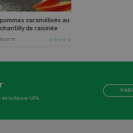
 pommes caramélisés au
 chantilly de raisinée
RECETTE
r
S'AB
 de la Revue-UFA.