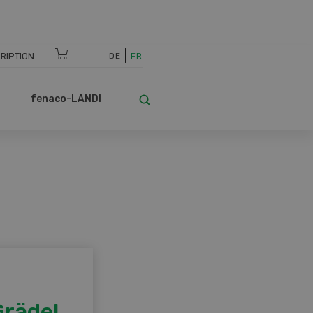
RIPTION
DE
FR
fenaco-LANDI
Grädel