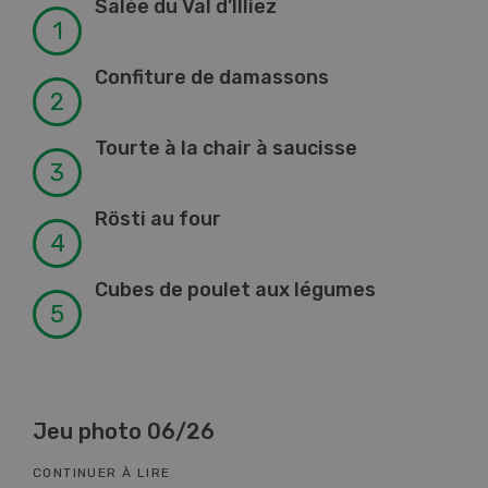
Salée du Val d’Illiez
Confiture de damassons
Tourte à la chair à saucisse
Rösti au four
Cubes de poulet aux légumes
Jeu photo 06/26
Kn
CONTINUER À LIRE
CON