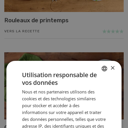
Rouleaux de printemps
VERS LA RECETTE
×
Utilisation responsable de
vos données
GERMAN
Nous et nos partenaires utilisons des
FRENCH
cookies et des technologies similaires
pour stocker et accéder à des
informations sur votre appareil et traiter
des données personnelles, telles que votre
adresse IP, des identifiants uniques et des
Gratin de céréales et légumes