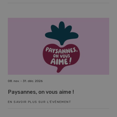
08. nov. - 31. déc. 2026
17. n
Paysannes, on vous aime !
Co
EN SAVOIR PLUS SUR L'ÉVÉNEMENT
EN 