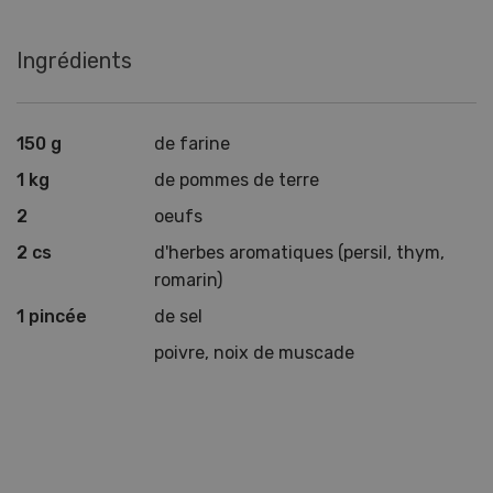
Ingrédients
150 g
de farine
1 kg
de pommes de terre
2
oeufs
2 cs
d'herbes aromatiques (persil, thym,
romarin)
1 pincée
de sel
poivre, noix de muscade