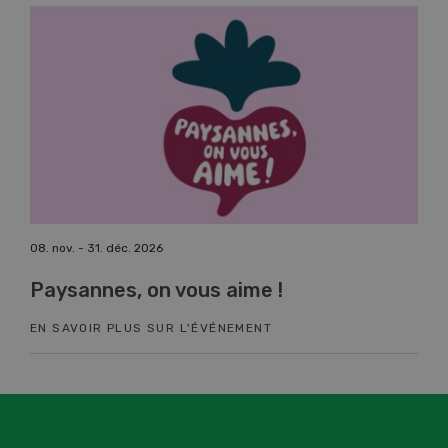
08. nov. - 31. déc. 2026
17. n
Paysannes, on vous aime !
Co
EN SAVOIR PLUS SUR L'ÉVÉNEMENT
EN 