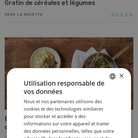
Gratin de céréales et légumes
VERS LA RECETTE
×
Utilisation responsable de
vos données
GERMAN
Nous et nos partenaires utilisons des
FRENCH
cookies et des technologies similaires
pour stocker et accéder à des
Blancs de poulet sauce épinards à la
informations sur votre appareil et traiter
crème
des données personnelles, telles que votre