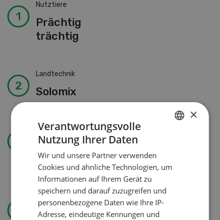
Nutztiere
Prächtig
trächtig
Landtechnik
Solomix
×
Verantwortungsvolle
Betriebsführung
Nutzung Ihrer Daten
GERMAN
Kein Dauergarten ohne
Wir und unsere Partner verwenden
FRENCH
Bewilligung
Cookies und ähnliche Technologien, um
Informationen auf Ihrem Gerät zu
speichern und darauf zuzugreifen und
Wasser effizienter nutzen
personenbezogene Daten wie Ihre IP-
Adresse, eindeutige Kennungen und