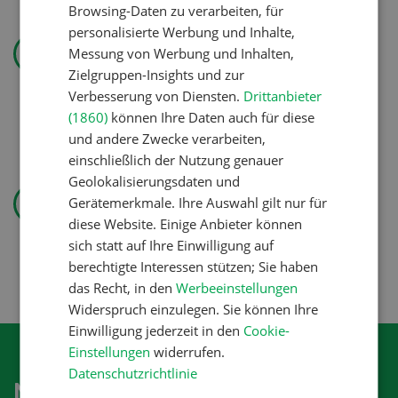
Browsing-Daten zu verarbeiten, für
personalisierte Werbung und Inhalte,
Landtechnik
Messung von Werbung und Inhalten,
«Ich mag ebenso den
Zielgruppen-Insights und zur
Pflanzenbau wie die
Verbesserung von Diensten.
Drittanbieter
Tierproduktion»
(1860)
können Ihre Daten auch für diese
und andere Zwecke verarbeiten,
einschließlich der Nutzung genauer
Geolokalisierungsdaten und
Pflanzenbau
Gerätemerkmale. Ihre Auswahl gilt nur für
Erst das Ziel, dann die
diese Website. Einige Anbieter können
Zwischenfrucht
sich statt auf Ihre Einwilligung auf
berechtigte Interessen stützen; Sie haben
das Recht, in den
Werbeeinstellungen
Widerspruch einzulegen. Sie können Ihre
Einwilligung jederzeit in den
Cookie-
Einstellungen
widerrufen.
Datenschutzrichtlinie
Newsletter abonnieren