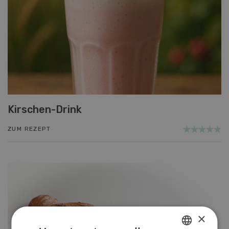
Kirschen-Drink
ZUM REZEPT
×