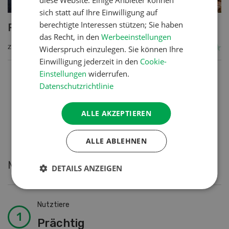
sich statt auf Ihre Einwilligung auf
berechtigte Interessen stützen; Sie haben
Rezept Orgelpfeifen
das Recht, in den
Werbeeinstellungen
ZUM REZEPT
Widerspruch einzulegen. Sie können Ihre
Einwilligung jederzeit in den
Cookie-
Einstellungen
widerrufen.
Datenschutzrichtlinie
3
of 70
ALLE AKZEPTIEREN
ALLE ABLEHNEN
Meistgelesene Artikel
DETAILS ANZEIGEN
Nutztiere
Prächtig