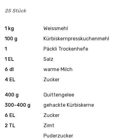
25 Stück
1 kg
Weissmehl
100 g
Kürbiskernpresskuchenmehl
1
Päckli Trockenhefe
1 EL
Salz
6 dl
warme Milch
4 EL
Zucker
400 g
Quittengelee
300-400 g
gehackte Kürbiskerne
6 EL
Zucker
2 TL
Zimt
Puderzucker