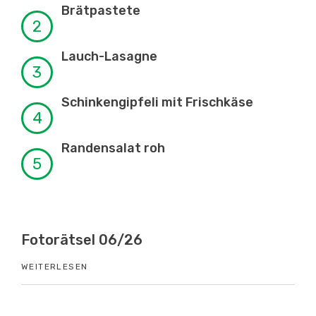
Brätpastete
Lauch-Lasagne
Schinkengipfeli mit Frischkäse
Randensalat roh
l 06/26
Know-How 06/2
WEITERLESEN