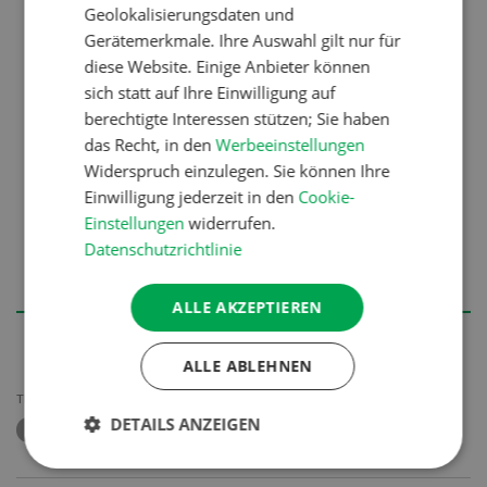
Geolokalisierungsdaten und
Seitenförderung.
Gerätemerkmale. Ihre Auswahl gilt nur für
– Die Art des Pickupsystems wirkt sich direkt
diese Website. Einige Anbieter können
auf die Belastung der Grasnarbe aus.
sich statt auf Ihre Einwilligung auf
berechtigte Interessen stützen; Sie haben
– Einfach austauschbare Komponenten (z. B.
das Recht, in den
Werbeeinstellungen
Zinken) erleichtern die Wartung und reduzieren
Widerspruch einzulegen. Sie können Ihre
Ausfallzeiten.
Einwilligung jederzeit in den
Cookie-
Einstellungen
widerrufen.
– Futter, das sich am Pickup aufwickelt, sollte
Datenschutzrichtlinie
entfernt werden, um unnötigen Verschleiss
oder potenzielle Schäden zu vermeiden.
ALLE AKZEPTIEREN
ALLE ABLEHNEN
THEMEN
DETAILS ANZEIGEN
BERGLANDTECHNIK
HEUSCHIEBER
FUTTERERNTE