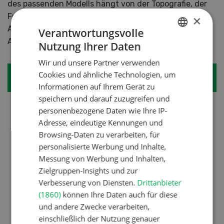
des passenden Modells hängt von der Topografie, der
Futterart und dem verwendeten Motormäher ab. Das
×
Angebot ist vielfältig und bietet für nahezu jede
Verantwortungsvolle
Anforderung eine passende Lösung.
Nutzung Ihrer Daten
GERMAN
Wir und unsere Partner verwenden
FRENCH
Cookies und ähnliche Technologien, um
Unser Tipp
Informationen auf Ihrem Gerät zu
speichern und darauf zuzugreifen und
Worauf es beim Heuschieber ankommt
personenbezogene Daten wie Ihre IP-
Adresse, eindeutige Kennungen und
– Auf Kompatibilität mit dem Motormäher
Browsing-Daten zu verarbeiten, für
achten: Nicht alle Heuschieber passen zu
personalisierte Werbung und Inhalte,
jedem Gerät.
Messung von Werbung und Inhalten,
Zielgruppen-Insights und zur
– Eine Leichtbauweise ist für steiles Gelände
Verbesserung von Diensten.
Drittanbieter
zu bevorzugen.
(1860)
können Ihre Daten auch für diese
– Eine kompakte, kurze Bauweise mit steilem
und andere Zwecke verarbeiten,
einschließlich der Nutzung genauer
Förderband ermöglicht eine schnelle