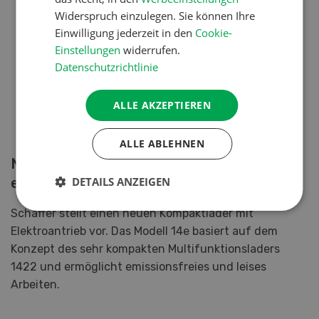
Widerspruch einzulegen. Sie können Ihre
Einwilligung jederzeit in den
Cookie-
Einstellungen
widerrufen.
Datenschutzrichtlinie
ALLE AKZEPTIEREN
ALLE ABLEHNEN
Neuer Schäffer 14e : Kompakt, leise und
emissionsfrei
DETAILS ANZEIGEN
Schäffer stellt einen neuen Kompaktlader mit
Elektroantrieb vor. Das Modell 14e basiert auf dem
Konzept des sehr kompakten Multifunktionsladers
1422 und ermöglicht emissionsfreies und leises
Arbeiten.