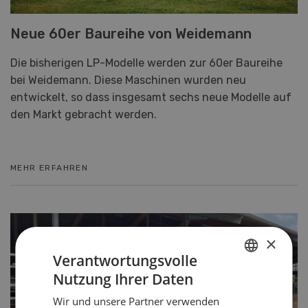
Neue 60er Baureihe von Weidemann
Die bisherigen LP-Modelle werden zur 60er Baureihe
bei Weidemann. Diese Maschinen wurden neu
entwickelt, so dass insgesamt sechs neue Modelle auf
den Markt gebracht werden.
MEHR ERFAHREN
×
Verantwortungsvolle
Nutzung Ihrer Daten
GERMAN
Wir und unsere Partner verwenden
FRENCH