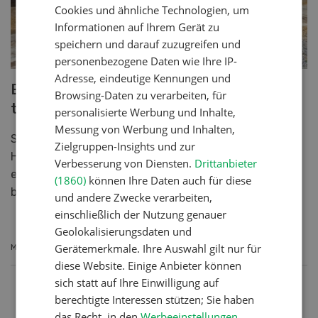
Cookies und ähnliche Technologien, um
Informationen auf Ihrem Gerät zu
speichern und darauf zuzugreifen und
personenbezogene Daten wie Ihre IP-
Adresse, eindeutige Kennungen und
Effizienz- und Komfortgewinn für die
Browsing-Daten zu verarbeiten, für
tägliche Arbeit
personalisierte Werbung und Inhalte,
Messung von Werbung und Inhalten,
Schäffer Multi High Flow revolutioniert die
Zielgruppen-Insights und zur
Hydraulikleistung von Hof- und Radladern, indem es
Verbesserung von Diensten.
Drittanbieter
eine überproportional hohe Leistung für Anbaugeräte
(1860)
können Ihre Daten auch für diese
bietet und den Bedienkomfort deutlich steigert.
und andere Zwecke verarbeiten,
einschließlich der Nutzung genauer
Geolokalisierungsdaten und
Gerätemerkmale. Ihre Auswahl gilt nur für
MEHR ERFAHREN
diese Website. Einige Anbieter können
sich statt auf Ihre Einwilligung auf
berechtigte Interessen stützen; Sie haben
das Recht, in den
Werbeeinstellungen