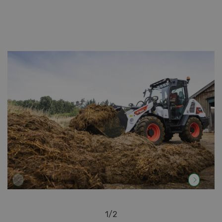
1
/
2