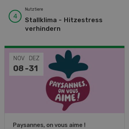
Nutztiere
Stallklima - Hitzestress
verhindern
NOV
JAN
19
-
28
Fachkurs Aquakultur