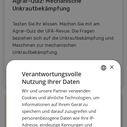
Agrar-Quiz: Mechanische
Unkrautbekämpfung
Testen Sie Ihr Wissen. Machen Sie mit am
Agrar-Quiz der UFA-Revue. Die Fragen
beziehen sich auf die Unkrautbekämpfung und
Maschinen zur mechanischen
Unkrautbekämpfung.
×
ZUM QUIZ
Verantwortungsvolle
Nutzung Ihrer Daten
GERMAN
Wir und unsere Partner verwenden
FRENCH
Cookies und ähnliche Technologien, um
Informationen auf Ihrem Gerät zu
speichern und darauf zuzugreifen und
personenbezogene Daten wie Ihre IP-
Adresse, eindeutige Kennungen und